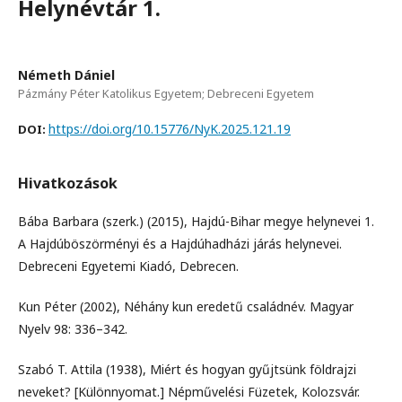
Helynévtár 1.
Németh Dániel
Pázmány Péter Katolikus Egyetem; Debreceni Egyetem
https://doi.org/10.15776/NyK.2025.121.19
DOI:
Hivatkozások
Bába Barbara (szerk.) (2015), Hajdú-Bihar megye helynevei 1.
A Hajdúböszörményi és a Hajdúhadházi járás helynevei.
Debreceni Egyetemi Kiadó, Debrecen.
Kun Péter (2002), Néhány kun eredetű családnév. Magyar
Nyelv 98: 336–342.
Szabó T. Attila (1938), Miért és hogyan gyűjtsünk földrajzi
neveket? [Különnyomat.] Népművelési Füzetek, Kolozsvár.