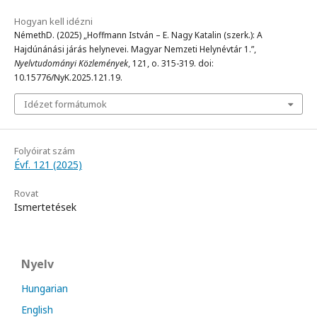
Hogyan kell idézni
NémethD. (2025) „Hoffmann István – E. Nagy Katalin (szerk.): A
Hajdúnánási járás helynevei. Magyar Nemzeti Helynévtár 1.”,
Nyelvtudományi Közlemények
, 121, o. 315-319. doi:
10.15776/NyK.2025.121.19.
Idézet formátumok
Folyóirat szám
Évf. 121 (2025)
Rovat
Ismertetések
Nyelv
Hungarian
English