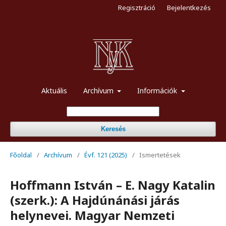
Regisztráció
Bejelentkezés
Aktuális
Archívum
Információk
Keresés
Főoldal
/
Archívum
/
Évf. 121 (2025)
/
Ismertetések
Hoffmann István – E. Nagy Katalin
(szerk.): A Hajdúnánási járás
helynevei. Magyar Nemzeti