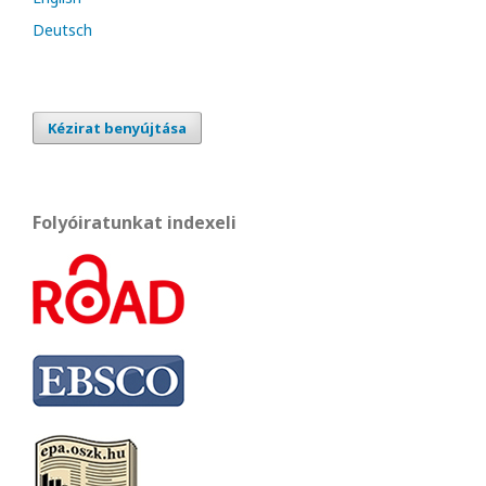
Deutsch
Kézirat benyújtása
Folyóiratunkat indexeli