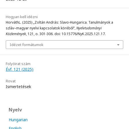
Hogyan kell idézni
HorváthL. (2025) „Zoltán András: Slavo-Hungarica. Tanulmányok a
szláv–magyar nyelvi kapcsolatok köréből”,
Nyelvtudományi
Közlemények
, 121, o. 301-306. doi: 10.15776/NyK.2025.121.17.
Idézet formátumok
Folyóirat szám
Évf. 121 (2025)
Rovat
Ismertetések
Nyelv
Hungarian
English