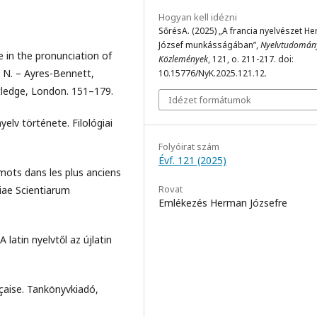
Hogyan kell idézni
SőrésA. (2025) „A francia nyelvészet H
József munkásságában”,
Nyelvtudomán
 in the pronunciation of
Közlemények
, 121, o. 211-217. doi:
n N. – Ayres-Bennett,
10.15776/NyK.2025.121.12.
tledge, London. 151–179.
Idézet formátumok
elv története. Filológiai
Folyóirat szám
Évf. 121 (2025)
mots dans les plus anciens
Rovat
iae Scientiarum
Emlékezés Herman Józsefre
 latin nyelvtől az újlatin
çaise. Tankönyvkiadó,