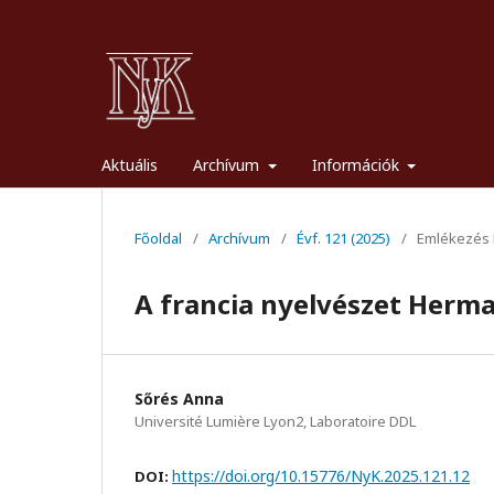
Aktuális
Archívum
Információk
Főoldal
/
Archívum
/
Évf. 121 (2025)
/
Emlékezés 
A francia nyelvészet Herm
Sőrés Anna
Université Lumière Lyon2, Laboratoire DDL
https://doi.org/10.15776/NyK.2025.121.12
DOI: