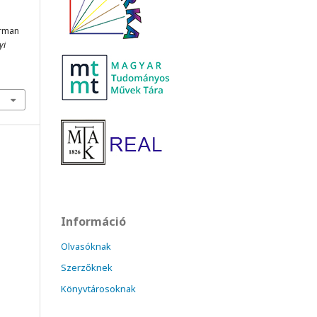
erman
yi
Információ
Olvasóknak
Szerzőknek
Könyvtárosoknak