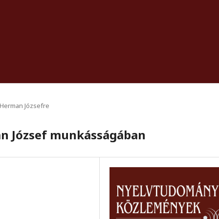
Herman Józsefre
an József munkásságában