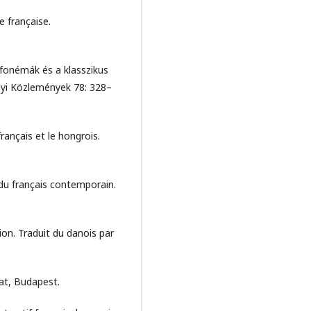
e française.
ifonémák és a klasszikus
nyi Közlemények 78: 328–
rançais et le hongrois.
du français contemporain.
ion. Traduit du danois par
at, Budapest.