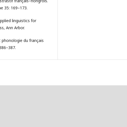
trastif français–hongrois.
ae 35: 169–173.
plied linguistics for
ss, Ann Arbor.
t phonologie du français
386–387.