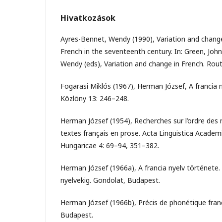
Hivatkozások
Ayres-Bennet, Wendy (1990), Variation and change
French in the seventeenth century. In: Green, Joh
Wendy (eds), Variation and change in French. Rou
Fogarasi Miklós (1967), Herman József, A francia ny
Közlöny 13: 246–248.
Herman József (1954), Recherches sur l’ordre des 
textes français en prose. Acta Linguistica Academ
Hungaricae 4: 69–94, 351–382.
Herman József (1966a), A francia nyelv története. A
nyelvekig. Gondolat, Budapest.
Herman József (1966b), Précis de phonétique fran
Budapest.