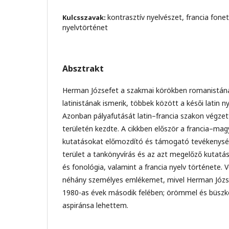
kontrasztív nyelvészet, francia fonet
Kulcsszavak:
nyelvtörténet
Absztrakt
Herman Józsefet a szakmai körökben romanistán
latinistának ismerik, többek között a késői latin n
Azonban pályafutását latin–francia szakon végzett
területén kezdte. A cikkben először a francia–mag
kutatásokat előmozdító és támogató tevékenység
terület a tankönyvírás és az azt megelőző kutatás
és fonológia, valamint a francia nyelv története. 
néhány személyes emlékemet, mivel Herman Józs
1980-as évek második felében; örömmel és büszke
aspiránsa lehettem.