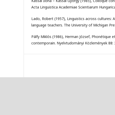
Kassai Ilona – Kassai György (1985), Colloque cons
Acta Linguistica Academiae Scientiarum Hungaric
Lado, Robert (1957), Linguistics across cultures: Ap
language teachers. The University of Michigan Pre
Pálfy Miklós (1986), Herman József, Phonétique e
contemporain. Nyelvtudományi Közlemények 88: 