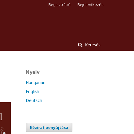
Regisztráció
Bejelentkezés
Keresés
Nyelv
Hungarian
English
Deutsch
Kézirat benyújtása