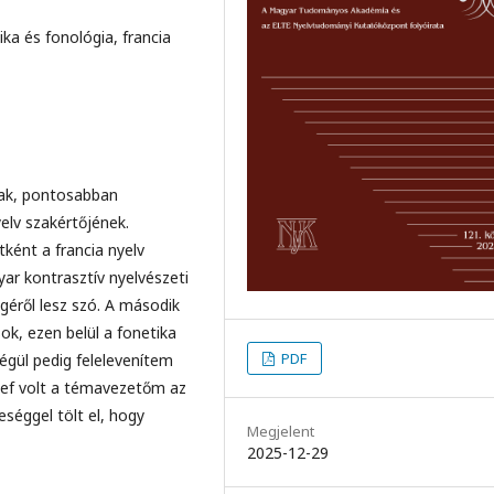
ika és fonológia, francia
ak, pontosabban
yelv szakértőjének.
ként a francia nyelv
yar kontrasztív nyelvészeti
éről lesz szó. A második
ok, ezen belül a fonetika
PDF
Végül pedig felelevenítem
ef volt a témavezetőm az
séggel tölt el, hogy
Megjelent
2025-12-29