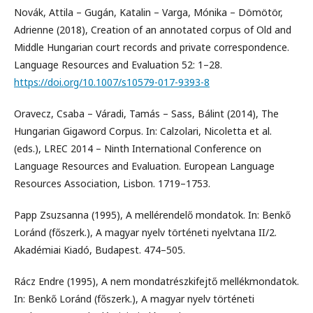
Novák, Attila – Gugán, Katalin – Varga, Mónika – Dömötör,
Adrienne (2018), Creation of an annotated corpus of Old and
Middle Hungarian court records and private correspondence.
Language Resources and Evaluation 52: 1–28.
https://doi.org/10.1007/s10579-017-9393-8
Oravecz, Csaba – Váradi, Tamás – Sass, Bálint (2014), The
Hungarian Gigaword Corpus. In: Calzolari, Nicoletta et al.
(eds.), LREC 2014 – Ninth International Conference on
Language Resources and Evaluation. European Language
Resources Association, Lisbon. 1719–1753.
Papp Zsuzsanna (1995), A mellérendelő mondatok. In: Benkő
Loránd (főszerk.), A magyar nyelv történeti nyelvtana II/2.
Akadémiai Kiadó, Budapest. 474–505.
Rácz Endre (1995), A nem mondatrészkifejtő mellékmondatok.
In: Benkő Loránd (főszerk.), A magyar nyelv történeti