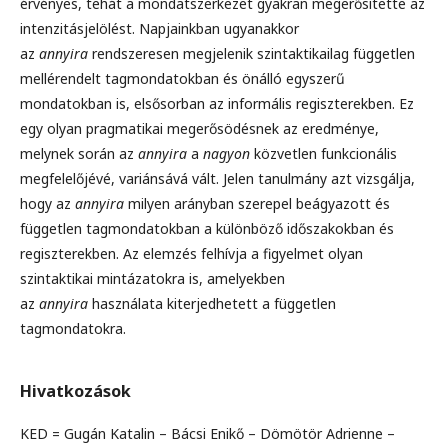
érvényes, tehát a mondatszerkezet gyakran megerősítette az
intenzitásjelölést. Napjainkban ugyanakkor
az
annyira
rendszeresen megjelenik szintaktikailag független
mellérendelt tagmondatokban és önálló egyszerű
mondatokban is, elsősorban az informális regiszterekben. Ez
egy olyan pragmatikai megerősödésnek az eredménye,
melynek során az
annyira
a
nagyon
közvetlen funkcionális
megfelelőjévé, variánsává vált. Jelen tanulmány azt vizsgálja,
hogy az
annyira
milyen arányban szerepel beágyazott és
független tagmondatokban a különböző időszakokban és
regiszterekben. Az elemzés felhívja a figyelmet olyan
szintaktikai mintázatokra is, amelyekben
az
annyira
használata kiterjedhetett a független
tagmondatokra.
Hivatkozások
KED = Gugán Katalin – Bácsi Enikő – Dömötör Adrienne –