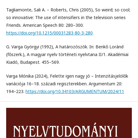
Tagliamonte, Sali A. – Roberts, Chris (2005), So weird; so cool;
so innovative: The use of intensifiers in the television series
Friends. American Speech 80: 280–300.
https://doi.org/10.1215/00031283-80-3-280
G. Varga Györgyi (1992), A határozószók. In: Benkő Loránd
(főszerk.), A magyar nyelv történeti nyelvtana II/1. Akadémiai
Kiadó, Budapest. 455–569.
Varga Mónika (2024), Felette igen nagy jó – Intenzitásjelölők
variációja 16–18. századi regiszterekben. Argumentum 20:
194–223.
https://doi.org/10.34103/ARGUMENTUM/2024/11