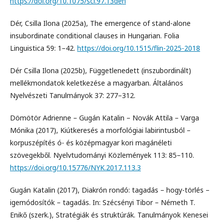
https://doi.org/10.1075/scl.97.13den
Dér, Csilla Ilona (2025a), The emergence of stand-alone
insubordinate conditional clauses in Hungarian. Folia
Linguistica 59: 1–42.
https://doi.org/10.1515/flin-2025-2018
Dér Csilla Ilona (2025b), Függetlenedett (inszubordinált)
mellékmondatok keletkezése a magyarban. Általános
Nyelvészeti Tanulmányok 37: 277–312.
Dömötör Adrienne – Gugán Katalin – Novák Attila – Varga
Mónika (2017), Kiútkeresés a morfológiai labirintusból –
korpuszépítés ó- és középmagyar kori magánéleti
szövegekből. Nyelvtudományi Közlemények 113: 85–110.
https://doi.org/10.15776/NYK.2017.113.3
Gugán Katalin (2017), Diakrón rondó: tagadás – hogy-törlés –
igemódosítók – tagadás. In: Szécsényi Tibor – Németh T.
Enikő (szerk.), Stratégiák és struktúrák. Tanulmányok Kenesei