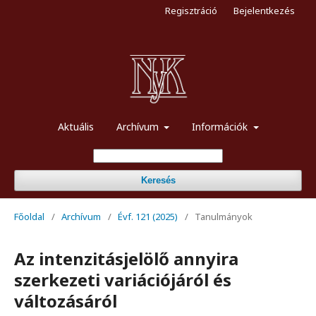
Regisztráció
Bejelentkezés
Aktuális
Archívum
Információk
Keresés
Főoldal
/
Archívum
/
Évf. 121 (2025)
/
Tanulmányok
Az intenzitásjelölő annyira
szerkezeti variációjáról és
változásáról