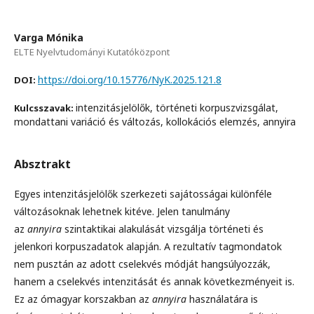
Varga Mónika
ELTE Nyelvtudományi Kutatóközpont
https://doi.org/10.15776/NyK.2025.121.8
DOI:
intenzitásjelölők, történeti korpuszvizsgálat,
Kulcsszavak:
mondattani variáció és változás, kollokációs elemzés, annyira
Absztrakt
Egyes intenzitásjelölők szerkezeti sajátosságai különféle
változásoknak lehetnek kitéve. Jelen tanulmány
az
annyira
szintaktikai alakulását vizsgálja történeti és
jelenkori korpuszadatok alapján. A rezultatív tagmondatok
nem pusztán az adott cselekvés módját hangsúlyozzák,
hanem a cselekvés intenzitását és annak következményeit is.
Ez az ómagyar korszakban az
annyira
használatára is