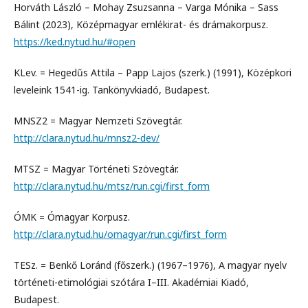
Horváth László – Mohay Zsuzsanna – Varga Mónika – Sass
Bálint (2023), Középmagyar emlékirat- és drámakorpusz.
https://ked.nytud.hu/#open
KLev. = Hegedűs Attila – Papp Lajos (szerk.) (1991), Középkori
leveleink 1541-ig. Tankönyvkiadó, Budapest.
MNSZ2 = Magyar Nemzeti Szövegtár.
http://clara.nytud.hu/mnsz2-dev/
MTSZ = Magyar Történeti Szövegtár.
http://clara.nytud.hu/mtsz/run.cgi/first_form
ÓMK = Ómagyar Korpusz.
http://clara.nytud.hu/omagyar/run.cgi/first_form
TESz. = Benkő Loránd (főszerk.) (1967–1976), A magyar nyelv
történeti-etimológiai szótára I–III. Akadémiai Kiadó,
Budapest.