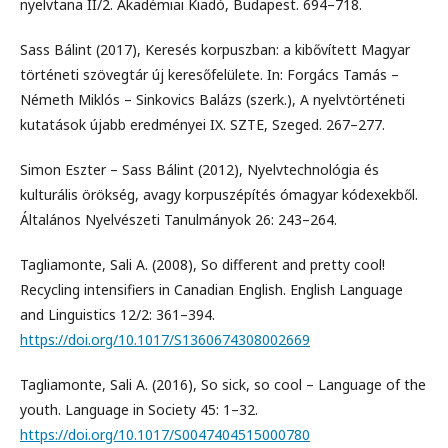
nyelvtana II/2. Akadémiai Kiadó, Budapest. 694–718.
Sass Bálint (2017), Keresés korpuszban: a kibővített Magyar
történeti szövegtár új keresőfelülete. In: Forgács Tamás –
Németh Miklós – Sinkovics Balázs (szerk.), A nyelvtörténeti
kutatások újabb eredményei IX. SZTE, Szeged. 267–277.
Simon Eszter – Sass Bálint (2012), Nyelvtechnológia és
kulturális örökség, avagy korpuszépítés ómagyar kódexekből.
Általános Nyelvészeti Tanulmányok 26: 243–264.
Tagliamonte, Sali A. (2008), So different and pretty cool!
Recycling intensifiers in Canadian English. English Language
and Linguistics 12/2: 361–394.
https://doi.org/10.1017/S1360674308002669
Tagliamonte, Sali A. (2016), So sick, so cool – Language of the
youth. Language in Society 45: 1–32.
https://doi.org/10.1017/S0047404515000780