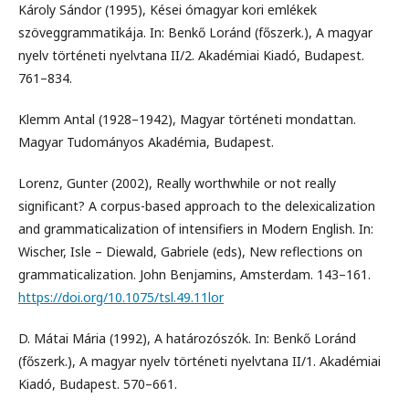
Károly Sándor (1995), Kései ómagyar kori emlékek
szöveggrammatikája. In: Benkő Loránd (főszerk.), A magyar
nyelv történeti nyelvtana II/2. Akadémiai Kiadó, Budapest.
761–834.
Klemm Antal (1928–1942), Magyar történeti mondattan.
Magyar Tudományos Akadémia, Budapest.
Lorenz, Gunter (2002), Really worthwhile or not really
significant? A corpus-based approach to the delexicalization
and grammaticalization of intensifiers in Modern English. In:
Wischer, Isle – Diewald, Gabriele (eds), New reflections on
grammaticalization. John Benjamins, Amsterdam. 143–161.
https://doi.org/10.1075/tsl.49.11lor
D. Mátai Mária (1992), A határozószók. In: Benkő Loránd
(főszerk.), A magyar nyelv történeti nyelvtana II/1. Akadémiai
Kiadó, Budapest. 570–661.