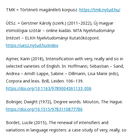
TMK = Történeti magánéleti korpusz.
https://tmk.nytud.hu/
ÚESz. = Gerstner Károly (szerk.) (2011–2022), Új magyar
etimológiai szótár – online kiadás. MTA Nyelvtudományi
Intézet – ELKH Nyelvtudományi Kutatóközpont.
https://uesz.nytud.hu/index
Aijmer, Karin (2018), Intensification with very, really and so in
selected varieties of English. In: Hoffmann, Sebastian – Sand,
Andrea – Arndt-Lappe, Sabine – Dillmann, Lisa Marie (eds),
Corpora and lexis. Brill, Leiden. 106–139.
https://doi.org/10.1163/9789004361133_006
Bolinger, Dwight (1972), Degree words. Mouton, The Hague.
https://doi.org/10.1515/9783110877786
Bordet, Lucile (2015), The renewal of intensifiers and
variations in language registers: a case-study of very, really, so