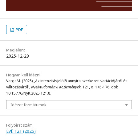
PDF
Megjelent
2025-12-29
Hogyan kell idézni
VargaM. (2025) „Az intenzitásjelölő annyira szerkezeti variációjáról és
változásáról”,
Nyelvtudományi Közlemények
, 121, o. 145-176. doi:
10.15776/NyK.2025.121.8.
Idézet formátumok
Folyóirat szám
Évf. 121 (2025)