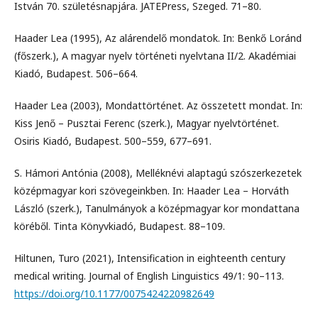
István 70. születésnapjára. JATEPress, Szeged. 71–80.
Haader Lea (1995), Az alárendelő mondatok. In: Benkő Loránd
(főszerk.), A magyar nyelv történeti nyelvtana II/2. Akadémiai
Kiadó, Budapest. 506–664.
Haader Lea (2003), Mondattörténet. Az összetett mondat. In:
Kiss Jenő – Pusztai Ferenc (szerk.), Magyar nyelvtörténet.
Osiris Kiadó, Budapest. 500–559, 677–691.
S. Hámori Antónia (2008), Melléknévi alaptagú szószerkezetek
középmagyar kori szövegeinkben. In: Haader Lea – Horváth
László (szerk.), Tanulmányok a középmagyar kor mondattana
köréből. Tinta Könyvkiadó, Budapest. 88–109.
Hiltunen, Turo (2021), Intensification in eighteenth century
medical writing. Journal of English Linguistics 49/1: 90–113.
https://doi.org/10.1177/0075424220982649