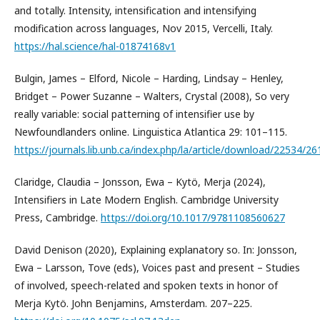
and totally. Intensity, intensification and intensifying
modification across languages, Nov 2015, Vercelli, Italy.
https://hal.science/hal-01874168v1
Bulgin, James – Elford, Nicole – Harding, Lindsay – Henley,
Bridget – Power Suzanne – Walters, Crystal (2008), So very
really variable: social patterning of intensifier use by
Newfoundlanders online. Linguistica Atlantica 29: 101–115.
https://journals.lib.unb.ca/index.php/la/article/download/22534/2
Claridge, Claudia – Jonsson, Ewa – Kytö, Merja (2024),
Intensifiers in Late Modern English. Cambridge University
Press, Cambridge.
https://doi.org/10.1017/9781108560627
David Denison (2020), Explaining explanatory so. In: Jonsson,
Ewa – Larsson, Tove (eds), Voices past and present – Studies
of involved, speech-related and spoken texts in honor of
Merja Kytö. John Benjamins, Amsterdam. 207–225.