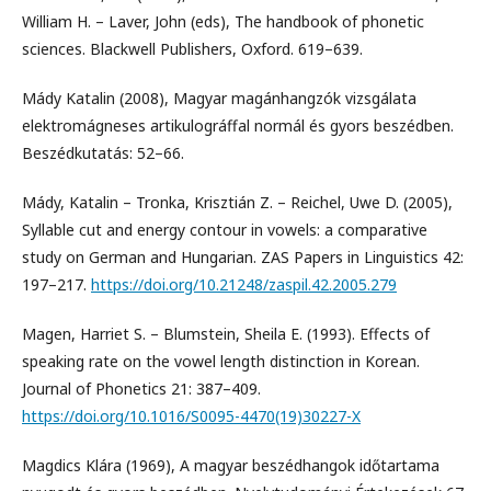
William H. – Laver, John (eds), The handbook of phonetic
sciences. Blackwell Publishers, Oxford. 619–639.
Mády Katalin (2008), Magyar magánhangzók vizsgálata
elektromágneses artikulográffal normál és gyors beszédben.
Beszédkutatás: 52–66.
Mády, Katalin – Tronka, Krisztián Z. – Reichel, Uwe D. (2005),
Syllable cut and energy contour in vowels: a comparative
study on German and Hungarian. ZAS Papers in Linguistics 42:
197–217.
https://doi.org/10.21248/zaspil.42.2005.279
Magen, Harriet S. – Blumstein, Sheila E. (1993). Effects of
speaking rate on the vowel length distinction in Korean.
Journal of Phonetics 21: 387–409.
https://doi.org/10.1016/S0095-4470(19)30227-X
Magdics Klára (1969), A magyar beszédhangok időtartama