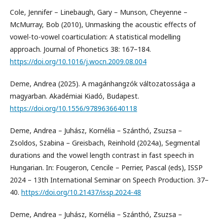
Cole, Jennifer – Linebaugh, Gary – Munson, Cheyenne –
McMurray, Bob (2010), Unmasking the acoustic effects of
vowel-to-vowel coarticulation: A statistical modelling
approach. Journal of Phonetics 38: 167–184.
https://doi.org/10.1016/j.wocn.2009.08.004
Deme, Andrea (2025). A magánhangzók változatossága a
magyarban. Akadémiai Kiadó, Budapest.
https://doi.org/10.1556/9789636640118
Deme, Andrea – Juhász, Kornélia – Szánthó, Zsuzsa –
Zsoldos, Szabina – Greisbach, Reinhold (2024a), Segmental
durations and the vowel length contrast in fast speech in
Hungarian. In: Fougeron, Cencile – Perrier, Pascal (eds), ISSP
2024 – 13th International Seminar on Speech Production. 37–
40.
https://doi.org/10.21437/issp.2024-48
Deme, Andrea – Juhász, Kornélia – Szánthó, Zsuzsa –