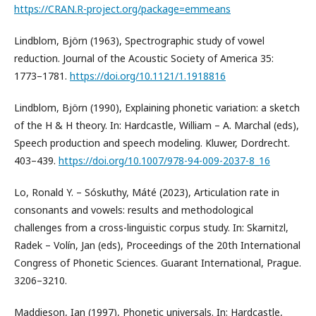
https://CRAN.R-project.org/package=emmeans
Lindblom, Björn (1963), Spectrographic study of vowel
reduction. Journal of the Acoustic Society of America 35:
1773–1781.
https://doi.org/10.1121/1.1918816
Lindblom, Björn (1990), Explaining phonetic variation: a sketch
of the H & H theory. In: Hardcastle, William – A. Marchal (eds),
Speech production and speech modeling. Kluwer, Dordrecht.
403–439.
https://doi.org/10.1007/978-94-009-2037-8_16
Lo, Ronald Y. – Sóskuthy, Máté (2023), Articulation rate in
consonants and vowels: results and methodological
challenges from a cross-linguistic corpus study. In: Skarnitzl,
Radek – Volín, Jan (eds), Proceedings of the 20th International
Congress of Phonetic Sciences. Guarant International, Prague.
3206–3210.
Maddieson, Ian (1997), Phonetic universals. In: Hardcastle,