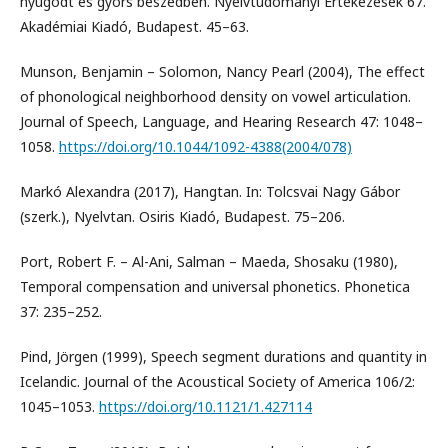
nyugodt és gyors beszédben. Nyelvtudományi Értekezések 67.
Akadémiai Kiadó, Budapest. 45–63.
Munson, Benjamin – Solomon, Nancy Pearl (2004), The effect
of phonological neighborhood density on vowel articulation.
Journal of Speech, Language, and Hearing Research 47: 1048–
1058.
https://doi.org/10.1044/1092-4388(2004/078)
Markó Alexandra (2017), Hangtan. In: Tolcsvai Nagy Gábor
(szerk.), Nyelvtan. Osiris Kiadó, Budapest. 75–206.
Port, Robert F. – Al-Ani, Salman – Maeda, Shosaku (1980),
Temporal compensation and universal phonetics. Phonetica
37: 235–252.
Pind, Jörgen (1999), Speech segment durations and quantity in
Icelandic. Journal of the Acoustical Society of America 106/2:
1045–1053.
https://doi.org/10.1121/1.427114