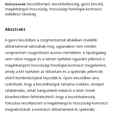
beszédtempó, beszédsebesség, gyors beszéd,
Kulcsszavak:
magánhangzó-hosszúság, hosszúsági fonológiai kontraszt,
euklideszi távolság
Absztrakt
A gyors beszédben a szegmentumok általában rövidebb
időtartammal valósulnak meg, ugyanakkor nem minden
szegmentum zsugorítható azonos mértékben. A tipológiailag
nem rokon magyar és a német nyelvben egyaránt jellemző a
magánhangzós hosszúsági fonológiai kontraszt megjelenése,
amely a két nyelvben az időtartam és a spektrális jellemzők
eltérő kombinációjával fejeződik ki. Gyors beszédben arra
számítunk, hogy a beszédhangok tartama csökken, amelyet
célalulmúlás, tehát hangszínbeli redukció is kísér. Ennek
következtében feltételezhető, hogy a beszédsebesség
fokozása veszélyezteti a magánhangzós hosszúsági kontraszt
megvalósítását a kontraszt időtartambeli és spektrális