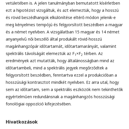
vetületében is. A jelen tanulmányban bemutatott kísérletben
ezt a hipotézist vizsgáltuk, és azt elemeztük, hogy a hosszú
és rövid beszédhangok elkülönítése eltérő módon jelenik-e
meg kényelmes tempójú és felgyorsított beszédben a magyar
és a német nyelvben. A vizsgálatban 15 magyar és 14 német
anyanyelvű női beszélő által produkált rövid-hosszú
magánhangzópár időtartamát, időtartamarányát, valamint
spektrális távolságát elemeztük az F
×F
térben. Az
1
2
eredmények azt mutatták, hogy általánosságban mind az
időtartambeli, mind a spektrális jegyek megőrződtek a
felgyorsított beszédben, fenntartva ezzel a produkcióban a
hosszúsági kontrasztot mindkét nyelvben. Ez arra utal, hogy
sem az időtartam, sem a spektrális eszközök nem tekinthetők
egyértelműen redundánsnak a magánhangzós hosszúsági
fonológiai oppozíció kifejezésében.
Hivatkozások