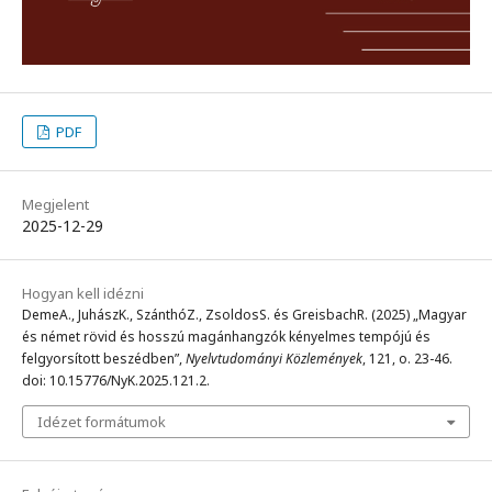
PDF
Megjelent
2025-12-29
Hogyan kell idézni
DemeA., JuhászK., SzánthóZ., ZsoldosS. és GreisbachR. (2025) „Magyar
és német rövid és hosszú magánhangzók kényelmes tempójú és
felgyorsított beszédben”,
Nyelvtudományi Közlemények
, 121, o. 23-46.
doi: 10.15776/NyK.2025.121.2.
Idézet formátumok