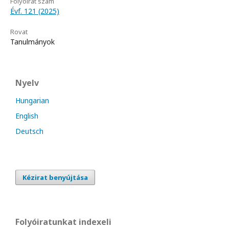
Folyóirat szám
Évf. 121 (2025)
Rovat
Tanulmányok
Nyelv
Hungarian
English
Deutsch
Kézirat benyújtása
Folyóiratunkat indexeli