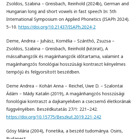
Zsoldos, Szabina – Greisbach, Reinhold (2024b), German and
Hungarian long and short vowels in fast speech In: 5th
International Symposium on Applied Phonetics (ISAPh 2024).
5–10.
https://doi.org/10.21437/ISAPh.2024-2
Deme, Andrea – Juhász, Kornélia – Szánthó, Zsuzsa –
Zsoldos, Szabina – Greisbach, Reinhold (kézirat), A
mássalhangzók és magánhangzók időtartama, valamint a
magánhangzós fonológiai hosszúsági kontraszt kényelmes
tempójú és felgyorsított beszédben.
Deme Andrea – Kohári Anna – Reichel, Uwe D. – Szalontai
Ádám – Mády Katalin (2019), A magánhangzós hosszúsági
fonológiai kontraszt a dajkanyelvben a csecsemő életkorának
függvényében. Beszédkutatás 27/1: 221–242.
https://doi.org/10.15775/Beszkut.2019.221-242
Gósy Mária (2004), Fonetika, a beszéd tudománya. Osiris,
Budapest.