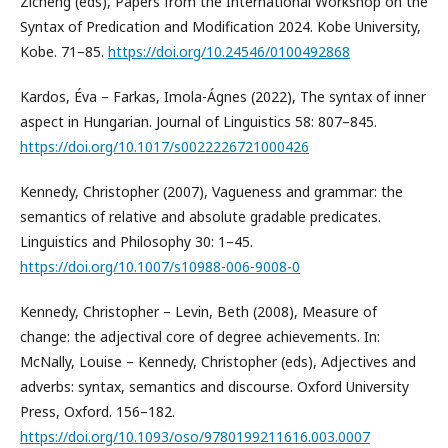
Zicheng (eds), Papers from the International Workshop on the
Syntax of Predication and Modification 2024. Kobe University,
Kobe. 71–85.
https://doi.org/10.24546/0100492868
Kardos, Éva – Farkas, Imola-Ágnes (2022), The syntax of inner
aspect in Hungarian. Journal of Linguistics 58: 807–845.
https://doi.org/10.1017/s0022226721000426
Kennedy, Christopher (2007), Vagueness and grammar: the
semantics of relative and absolute gradable predicates.
Linguistics and Philosophy 30: 1–45.
https://doi.org/10.1007/s10988-006-9008-0
Kennedy, Christopher – Levin, Beth (2008), Measure of
change: the adjectival core of degree achievements. In:
McNally, Louise – Kennedy, Christopher (eds), Adjectives and
adverbs: syntax, semantics and discourse. Oxford University
Press, Oxford. 156–182.
https://doi.org/10.1093/oso/9780199211616.003.0007