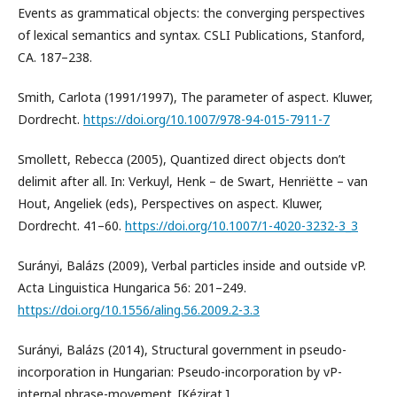
Events as grammatical objects: the converging perspectives
of lexical semantics and syntax. CSLI Publications, Stanford,
CA. 187–238.
Smith, Carlota (1991/1997), The parameter of aspect. Kluwer,
Dordrecht.
https://doi.org/10.1007/978-94-015-7911-7
Smollett, Rebecca (2005), Quantized direct objects don’t
delimit after all. In: Verkuyl, Henk – de Swart, Henriëtte – van
Hout, Angeliek (eds), Perspectives on aspect. Kluwer,
Dordrecht. 41–60.
https://doi.org/10.1007/1-4020-3232-3_3
Surányi, Balázs (2009), Verbal particles inside and outside vP.
Acta Linguistica Hungarica 56: 201–249.
https://doi.org/10.1556/aling.56.2009.2-3.3
Surányi, Balázs (2014), Structural government in pseudo-
incorporation in Hungarian: Pseudo-incorporation by vP-
internal phrase-movement. [Kézirat.]