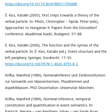
https://doi.org/10.1017/CBO9780511755088
É. Kiss, Katalin (2005), First steps towards a theory of the
verbal particle. In: Piñón, Christopher – Siptár, Péter (eds),
Approaches to Hungarian 9. Papers from the Düsseldorf
conference. Akadémiai Kiadó, Budapest. 57–88.
É. Kiss, Katalin (2006), The function and the syntax of the
verbal particle. In: É. Kiss, Katalin (ed.), Event structure and the
left periphery. Springer, Dordrecht. 17–55.
https://doi.org/10.1007/978-1-4020-4755-8_2
Krifka, Manfred (1986), Nominalreferenz und Zeitkonstitution:
zur Semantik von Massentermen, Pluraltermen und
Aspektklassen. PhD Dissertation. Universität München.
Krifka, Manfred (1989), Nominal reference, temporal
constitution and quantification in event semantics. In:
Bartsch, Renate – van Benthem, Johan – van Emde Boas,