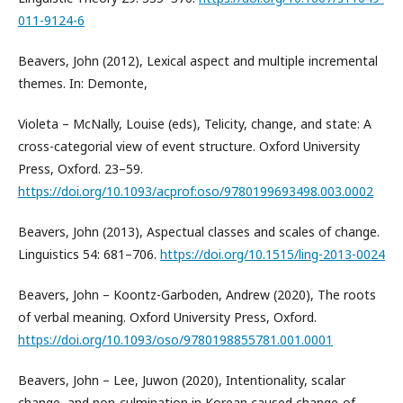
011-9124-6
Beavers, John (2012), Lexical aspect and multiple incremental
themes. In: Demonte,
Violeta – McNally, Louise (eds), Telicity, change, and state: A
cross-categorial view of event structure. Oxford University
Press, Oxford. 23–59.
https://doi.org/10.1093/acprof:oso/9780199693498.003.0002
Beavers, John (2013), Aspectual classes and scales of change.
Linguistics 54: 681–706.
https://doi.org/10.1515/ling-2013-0024
Beavers, John – Koontz-Garboden, Andrew (2020), The roots
of verbal meaning. Oxford University Press, Oxford.
https://doi.org/10.1093/oso/9780198855781.001.0001
Beavers, John – Lee, Juwon (2020), Intentionality, scalar
change, and non-culmination in Korean caused change-of-