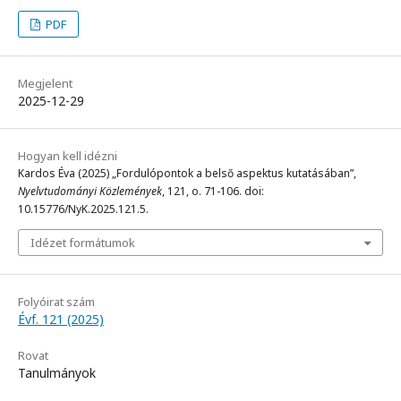
PDF
Megjelent
2025-12-29
Hogyan kell idézni
Kardos Éva (2025) „Fordulópontok a belső aspektus kutatásában”,
Nyelvtudományi Közlemények
, 121, o. 71-106. doi:
10.15776/NyK.2025.121.5.
Idézet formátumok
Folyóirat szám
Évf. 121 (2025)
Rovat
Tanulmányok