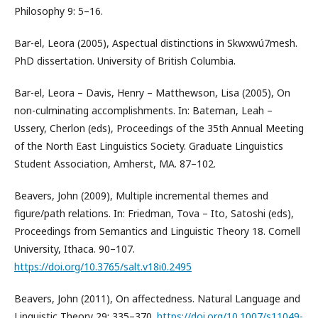
Philosophy 9: 5–16.
Bar-el, Leora (2005), Aspectual distinctions in Skwxwú7mesh.
PhD dissertation. University of British Columbia.
Bar-el, Leora – Davis, Henry – Matthewson, Lisa (2005), On
non-culminating accomplishments. In: Bateman, Leah –
Ussery, Cherlon (eds), Proceedings of the 35th Annual Meeting
of the North East Linguistics Society. Graduate Linguistics
Student Association, Amherst, MA. 87–102.
Beavers, John (2009), Multiple incremental themes and
figure/path relations. In: Friedman, Tova – Ito, Satoshi (eds),
Proceedings from Semantics and Linguistic Theory 18. Cornell
University, Ithaca. 90–107.
https://doi.org/10.3765/salt.v18i0.2495
Beavers, John (2011), On affectedness. Natural Language and
Linguistic Theory 29: 335–370.
https://doi.org/10.1007/s11049-