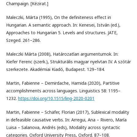
Champaign. [Kézirat.]
Maleczki, Márta (1995), On the definiteness effect in
Hungarian. A semantic approach. In: Kenesei, István (ed.),
Approaches to Hungarian 5. Levels and structures. JATE,
Szeged. 261–286.
Maleczki Márta (2008), Határozatlan argumentumok. In:
Kiefer Ferenc (szerk.), Strukturális magyar nyelvtan IV. A szótár
szerkezete. Akadémiai Kiadó, Budapest. 129–184.
Martin, Fabienne – Demirdache, Hamida (2020), Partitive
accomplishments across languages. Linguistics 58: 1195–
1232.
https://doi.org/10.1515/ling-2020-0201
Martin, Fabienne – Schäfer, Florian (2017), Sublexical modality
in defeasible causative verbs. In: Arregui, Ana – Rivero, María
Luisa – Salanova, Andrés (eds), Modality across syntactic
categories. Oxford University Press, Oxford. 87–108.