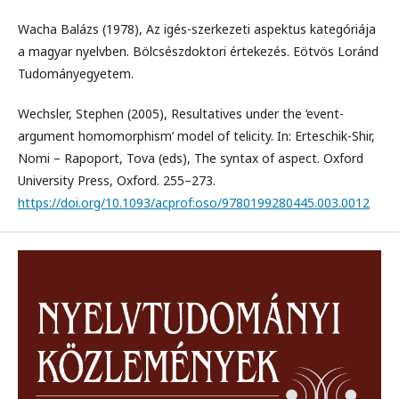
Wacha Balázs (1978), Az igés-szerkezeti aspektus kategóriája
a magyar nyelvben. Bölcsészdoktori értekezés. Eötvös Loránd
Tudományegyetem.
Wechsler, Stephen (2005), Resultatives under the ‘event-
argument homomorphism’ model of telicity. In: Erteschik-Shir,
Nomi – Rapoport, Tova (eds), The syntax of aspect. Oxford
University Press, Oxford. 255–273.
https://doi.org/10.1093/acprof:oso/9780199280445.003.0012