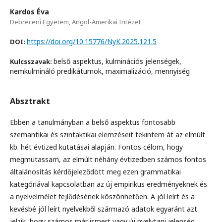
Kardos Éva
Debreceni Egyetem, Angol-Amerikai Intézet
https://doi.org/10.15776/NyK.2025.121.5
DOI:
belső aspektus, kulminációs jelenségek,
Kulcsszavak:
nemkulmináló predikátumok, maximalizáció, mennyiség
Absztrakt
Ebben a tanulmányban a belső aspektus fontosabb
szemantikai és szintaktikai elemzéseit tekintem át az elmúlt
kb. hét évtized kutatásai alapján. Fontos célom, hogy
megmutassam, az elmúlt néhány évtizedben számos fontos
általánosítás kérdőjeleződött meg ezen grammatikai
kategóriával kapcsolatban az új empirikus eredményeknek és
a nyelvelmélet fejlődésének köszönhetően. A jól leírt és a
kevésbé jól leírt nyelvekből származó adatok egyaránt azt
jelzik, hogy számos már ismert vagy új nyelvtani jelenség