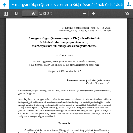
A magyar tölgy (Quercus conferta Kit.) névadásának és leírásának viszontagságos története, az érvényes név felülvizsgálata és megváltoztatása