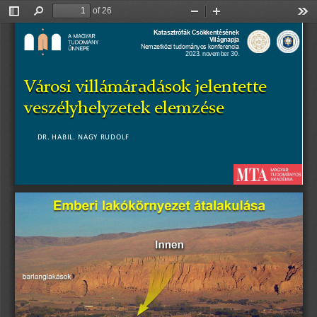
of 26
Toggle
Find
Zoom
Zoom
Too
Sidebar
Out
In
Katasztrófák Csökkentésének 
Világnapja
Nemzetközi tudományos konferencia
2023. november 30.
Városi villámáradások jelentette 
veszélyhelyzetek elemzése
DR. HABIL. NAGY RUDOLF