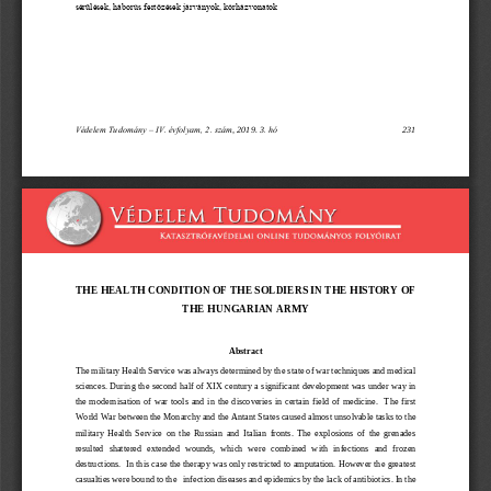
sérülések, háborús fertőzések járványok, kór
házvonatok 
Védelem Tudomány 
–
IV. évfolyam, 
2. szám
, 2019. 
3
. hó
231
THE HEALTH CONDITION OF THE SOLDIERS IN THE HISTORY OF 
THE HUNGARIAN ARMY
Abstract
The military Health Service was always determined by the state of war techniques and medical 
sciences. During the second half of XIX century a significant 
development was under way in 
the  modernisation  of  war  tools  and  in  the  discoveries  in  certain  field  of  medicine.    The  first 
World War between the Monarchy and the Antant States caused almost unsolvable tasks to the 
military  Health  Service  on  the  Russian  an
d  Italian  fronts.  The  explosions  of  the  grenades 
resulted  shattered  extended  wounds,  which  were  combined  with  infections  and  frozen 
destructions.  In this case the therapy was only restricted to amputation. However the greatest 
casualties were bound to the
infection diseases and epidemics by the lack of antibiotics. In the 