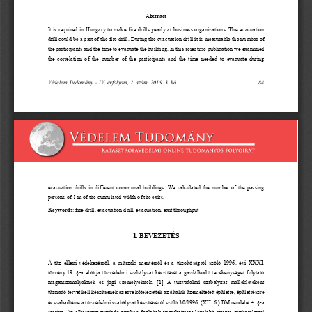
Abstract
It is required in Hungary to make fire drills yearly at 
business organizations
. The evacuation 
drill 
could be
a part of the fire drill. 
During the evacuation drill i
t is measurable 
the number of 
the participants and the time to evacuate the building. 
In th
is scientific publication w
e examined 
the correlation of the number of the participants and the time needed to evacuate 
during 
Védelem Tudomány 
–
IV. évfolyam, 
2. szám
, 2019. 
3
. hó
84
evacuation drills in different communal buildings
.
We 
calculated the
number of the passing 
persons of 1
m 
of 
the
cumulated width 
of the exits.
Keywords
:
fire drill, evacuation drill, evacuation
, exit throughput
1. 
BEVEZETÉS
A 
tűz elleni védekezésről, a műszaki mentésről
és a tűzoltóságról
szóló 
1996. évi XXXI.
törvén
y 19. §
-
a előírja 
tűzvédelmi szabályzat készítését 
a gazdálkodó 
tevékenységet folytató 
magánszemélyeknek  és  jogi  személyeknek
.  [
1
]  A  tűzvédelmi  szabályzat  mellékleteként 
tűzriadó tervet kell készítsenek az erre kötelezettek az általuk üzemeltetett épületre, épületrészre 
és szabadtérre a
tűzvédelmi szabályzat készítésér
ől
szóló 
30/1996. (XII. 6.) BM rendelet
4. §
-
a 
szerint. Az elkészített tűzriadó tervben foglaltak végrehajtását legalább évente gyakoroltatni 