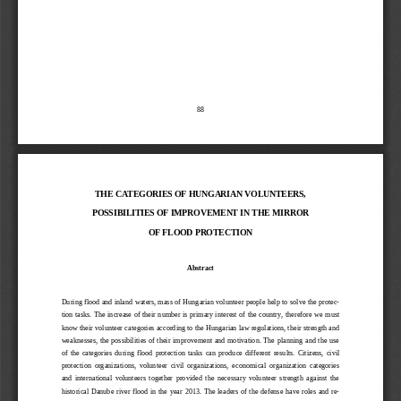
88
THE CATEGORIES OF HU
NGARIAN VOLUNTEERS,
POSSIBILITIES OF IMP
ROVEMENT IN THE MIRR
OR
OF FLOOD PROTECTION
Abstract
During flood and inland waters, mass of Hungarian volunteer people help to solve the protec-
tion tasks. The increase of their number is primary interest of the country, therefore we
must
know their volunteer categories according to the Hungarian law regulations, their strength and
weaknesses, the possibilities of their improvement and motivation. The planning and the use
of  the  categories  during  flood  protection  tasks  can  produce  diff
erent  results.  Citizens,  civil
protection  organizations,  volunteer  civil  organizations,  economical  organization  categories
and  international  volunteers  together  provided  the  necessary  volunteer  strength  against  the
historical Danube river flood in the  year
2013. The leaders of the defense have roles  and re-