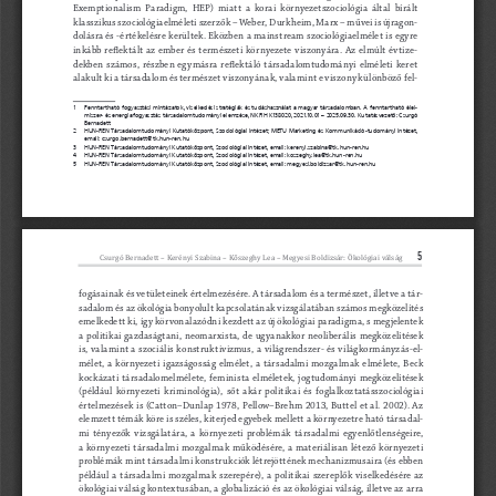
Exemptionalism  Paradigm,  HEP)  miatt  a  korai  környezetszociológia  által  bírált  
klasszikus szociológiaelméleti szerzők – Weber, Durkheim, Marx – művei is újragon
-
dolásra és -értékelésre kerültek. Eközben a mainstream szociológiaelmélet is egyre 
inkább  reflektált  az  ember  és  természeti  környezete  viszonyára.  Az  elmúlt  évtize
-
dekben  számos,  részben  egymásra  reflektáló  társadalomtudományi  elméleti  keret  
alakult ki a társadalom és természet viszonyának, valamint e viszony különböző fel
-
1 
Fenntartható fogyasztási mintázatok, viselkedési stratégiák és tudáshasználat a magyar társadalomban. A fenntartható élel
-
miszer- és energiafogyasztás társadalomtudományi elemzése, NKFIH K138020, 2021.10.01 – 2025.09.30. Kutatásvezető: Csurgó 
Bernadett
2 
HUN-REN Társadalomtudományi Kutatóközpont, Szociológiai Intézet; METU Marketing és Kommunikáció-tudományi Intézet, 
email: csurgo.bernadett@tk.hun-ren.hu
3    HUN-REN Társadalomtudományi Kutatóközpont, Szociológiai Intézet, email: kerenyi.szabina@tk.hun-ren.hu
4    HUN-REN Társadalomtudományi Kutatóközpont, Szociológiai Intézet, email: koszeghy.lea@tk.hun-ren.hu
5    HUN-REN Társadalomtudományi Kutatóközpont, Szociológiai Intézet, email: megyesi.boldizsar@tk.hun-ren.hu
5
Csurgó Bernadett – Kerényi Szabina – Kőszeghy Lea – Megyesi Boldizsár: Ökológiai válság
fogásainak és vetületeinek értelmezésére. A társadalom és a természet, illetve a tár
-
sadalom és az ökológia bonyolult kapcsolatának vizsgálatában számos megközelítés 
emelkedett ki, így körvonalazódni kezdett az új ökológiai paradigma, s megjelentek 
a  politikai  gazdaságtani,  neomarxista,  de  ugyanakkor  neoliberális  megközelítések  
is,  valamint  a  szociális  konstruktivizmus,  a  világrendszer-  és  világkormányzás-el
-
mélet,  a  környezeti  igazságosság  elmélet,  a  társadalmi  mozgalmak  elmélete,  Beck  
kockázati  társadalomelmélete,  feminista  elméletek,  jogtudományi  megközelítések  
(például  környezeti  kriminológia),  sőt  akár  politikai  és  foglalkoztatásszociológiai  
értelmezések is (Catton–Dunlap 1978, Pellow–Brehm 2013, Buttel et al. 2002). Az 
elemzett témák köre is széles, kiterjed egyebek mellett a környezetre ható társadal
-
mi  tényezők  vizsgálatára,  a  környezeti  problémák  társadalmi  egyenlőtlenségeire,  
a  környezeti  társadalmi  mozgalmak  működésére,  a  materiálisan  létező  környezeti  
problémák mint társadalmi konstrukciók létrejöttének mechanizmusaira (és ebben 
például  a  társadalmi  mozgalmak  szerepére),  a  politikai  szereplők  viselkedésére  az  
ökológiai válság kontextusában, a globalizáció és az ökológiai válság, illetve az arra 