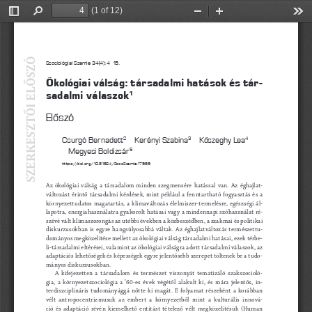
(1 of 12)
Toggle
Find
Zoom
Zoom
Too
Sidebar
Out
In
SZERKESZTŐI ELŐSZÓ
Szociológiai Szemle 34(4): 4–15.
Ökológiai válság: társadalmi hatások és tár
-
sadalmi válaszok
1
Előszó
2
3
4
C
surgó Bernadett
 – Kerényi Szabina
 – Kőszeghy Lea
5
– Megyesi Boldizsár
https://doi.org/10.51624/SzocSzemle.17969
Az  ökológiai  válság  a  társadalom  minden  szegmensére  hatással  van.  Az  éghajlat
-
változást  érintő  társadalmi  kérdések,  mint  például  a  fenntartható  fogyasztás  és  a  
környezettudatos  magatartás,  a  klímaváltozás  élelmiszer-termelésre,  egészségi  ál
-
lapotra,  energiahasználatra  gyakorolt  hatásai  vagy  a  mindennapi  szóhasználat  ré
-
szévé vált klímaszorongás az utóbbi években a közbeszédben, a szakmai és politikai 
diskurzusokban  is  egyre  hangsúlyosabbá  váltak.  Az  éghajlatváltozás  természettu
-
dományos megközelítése mellett az ökológiai válság társadalmi hatásai, ezek térbe
-
li-társadalmi eltérései, valamint az ökológiai válságra adott társadalmi válaszok, az 
adaptációs lehetőségek és képességek egyre jelentősebb szerepet töltenek be a tudo
-
mányos diskurzusokban.
A  kifejezetten  a  társadalom  és  természet  viszonyát  tematizáló  szakszocioló
-
gia,  a  környezetszociológia  a  ’60-es  évek  végétől  alakult  ki,  és  mára  jelentős,  in
-
terdiszciplináris  tudományággá  nőtte  ki  magát.  E  folyamat  részeként  a  korábban  
vélt  antropocentrizmusuk  az  embert  a  környezetből  mint  a  kulturális  innová
-
ció  és  adaptáció  révén  kiemelhető  entitást  tételező  vélt  megközelítésük  (Human  