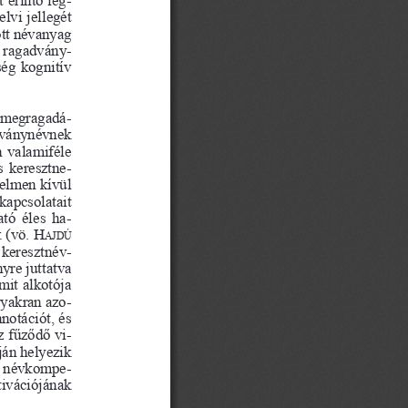
vi jellegét 
ött névanyag 
a ragadvány
-
ég kognitív 
 megragadá
-
dványnévnek 
 valamiféle 
s keresztne
-
yelmen kívül 
kapcsolatait 
tó éles ha
-
 (vö. 
H
aJdú
 keresztnév
-
yre juttatva 
mit alkotója 
gyakran azo
-
otációt, és 
z fűződő vi
-
ján helyezik 
lő névkompe
-
tivációjának 