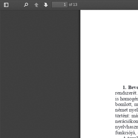
of 13
Toggle
Find
Previous
Next
Sidebar
1. Beve
rendszerét
is homogén
bomlott, m
német nyelv
történt: má
nerációkon
nyelvhaszná
funkciójú,
A tanul