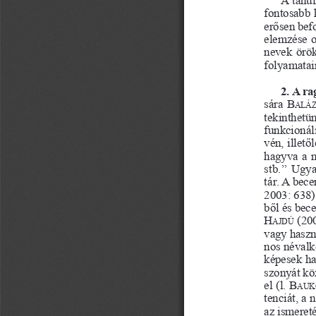
fontosabb 
erősen bef
elemzése o
nevek örök
folyamatai
2. A r
sára 
B
aLáz
tekinthetü
funkcionál
vén, illet
hagyva a n
stb.” Ugy
tár. A bec
2003: 638)
ből és bec
H
 (20
aJdú
vagy haszn
nos névalk
képesek ha
szonyát köz
el (l. 
B
auk
tenciát, a
az ismereté