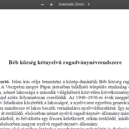
Zoom
Zoom
Out
In
Béb község kétnyelvű ragadványnévrendszere
zető. 
Jelen írás célja bemutatni a közép-dunántúli Béb község r
. A Veszprém megye Pápai járásában található település etnikailag é
, német lakossága a második világháború közvetlen következménye
ajd azóta folyamatosan cserélődik. Az 1940–1950-es évek megprób
 feladására késztették a lakosságot, a nyelvcsere egyetlen generáci
ra mindössze öt lakos beszéli vernakuláris nyelvváltozatként. Így a
 át öröklődő, elsősorban német nyelvű ragadványnév-állomány mára 
latból, és felváltotta egy frissen keletkezett, ritkán öröklődő, inká
 elsősorban magyar nyelvű ragadványnév-állomány.
mány első részében kitérek a ragadványnév mibenlétét és funkcióit