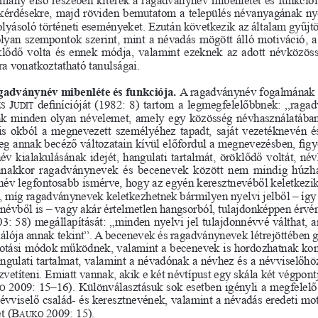
kérdésekre, majd röviden bemutatom a település névanyagának nyel
olyásoló történeti eseményeket. Ezután következik az általam gyűjt
lyan szempontok szerint, mint a névadás mögött álló motiváció, 
lődő volta és ennek módja, valamint ezeknek az adott névközöss
ra vonatkoztatható tanulságai.
agadványnév mibenléte és funkciója. 
A ragadványnév fogalmának
  J
 definícióját (1982: 8) tartom a legmegfelelőbbnek: „raga
s
udiT
nk minden olyan névelemet, amely egy közösség névhasználatában
is okból a megnevezett személyéhez tapadt, saját vezetéknevén é
őleg annak becéző változatain kívül előfordul a megnevezésben, fig
év kialakulásának idejét, hangulati tartalmát, öröklődő voltát, név
anakkor ragadványnevek és becenevek között nem mindig húzha
enév legfontosabb ismérve, hogy az egyén keresztnevéből keletkezik
, míg ragadványnevek keletkezhetnek bármilyen nyelvi jelből – így
enévből is – vagy akár értelmetlen hangsorból, tulajdonképpen érvén
03: 58) megállapítását: „minden nyelvi jel tulajdonnévvé válthat, a
álója annak tekint”. A becenevek és ragadványnevek létrejöttében 
otási módok működnek, valamint a becenevek is hordozhatnak konn
ngulati tartalmat, valamint a névadónak a névhez és a névviselőhö
vetíteni. Emiatt vannak, akik e két névtípust egy skála két végpont
 2009: 15–16). Különválasztásuk sok esetben igényli a megfele
o
 névviselő család- és keresztnevének, valamint a névadás eredeti mo
t (
B
 2009: 15).
auko