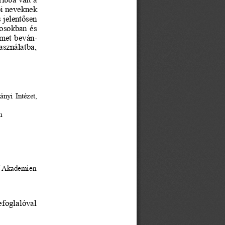
ői neveknek 
 jelentősen 
osokban és 
émet 
beván-
asználatba, 
nyi Intézet, 
u
Akademien 
foglalóval 