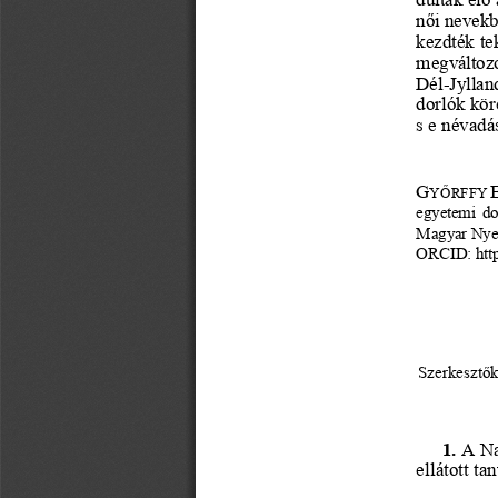
női nevekb
kezdték te
megváltozo
Dél
-
Jyllan
dorlók kör
s e névadá
G
YŐRFFY 
egyetemi do
Magyar Nye
ORCID: 
htt
Szerkesztők
1.
A 
N
ellátott
tan