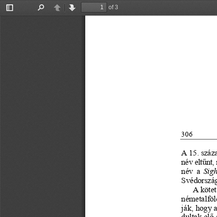
of 3
Toggle
Find
Previous
Next
Sidebar
306
A 15. száza
név eltűnt,
név a 
Sigh
Svédország
A kötet
németalföl
ják, hogy 
dultak elő 