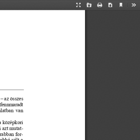
Current
Presentation
Open
Print
Download
Too
View
Mode
 
–
az összes 
 fennmaradt
latban van 
a középkori 
 azt
mutat-
rabban for-
ibbá vált a 