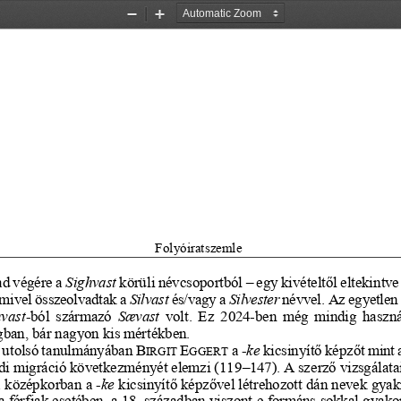
Zoom
Zoom
Out
In
Folyóiratszemle
d végére a 
Sighvast
körüli névcsoportból 
–
egy kivételtől eltekintve
 mivel összeolvadtak a 
Silvast
és/vagy a 
Silvester
névvel. Az egyetlen
vast
-
ból származó 
S
ævast
volt. Ez 2024
-
ben még mindig haszná
ban, bár nagyon kis mértékben.
 utolsó tanulmányában 
B
E
a 
-
ke 
kicsinyítő képzőt mint 
IRGIT 
GGERT
di migráció következményét elemzi (119
–
147). A szerző vizsgálatai
a középkorban a 
-
ke
kicsinyítő képzővel létrehozott dán nevek gyak
a férfiak esetében, a 18. században viszont e formáns sokkal gyakor