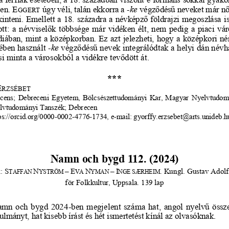
en. 
E
úgy véli, talán ekkorra a 
-
ke
végződésű neveket már n
GGERT
kinteni. Emellett a 18. századra a névképző földrajzi megoszlása is
tt: a névviselők többsége már vidéken élt, nem pedig a piaci vár
diában, mint a középkorban. Ez azt jelezheti, hogy a középko
ri n
ében használt 
-
ke
végződésű nevek integrálódtak a helyi dán névh
si minta a városokból a vidékre tevődött át.
***
E
RZSÉBET
cens; Debreceni Egyetem, Bölcsészettudományi Kar, Magyar 
Nyelvtudomá
lvtudományi Tanszék; Debrecen
ps://orcid.org/0000
-
0002
-
4776
-
1734
, e
-
mail: gyorffy.erzsebet@arts.unideb.h
Namn och bygd 112. (2024)
: 
S
N
–
E
N
–
I
. 
Kungl. Gustav Adolf
TAFFAN 
YSTR
ÖM 
VA 
YMAN 
NGE SÆRHEIM
för Folkkultur, Uppsala. 139 lap
amn och bygd 2024
-
ben megjelent száma hat, angol nyelvű össze
ulmányt, hat kisebb írást és hét ismertetést kínál az olvasóknak.