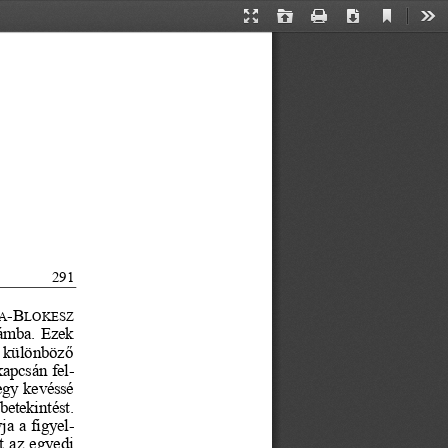
Current
Presentation
Open
Print
Download
Too
View
Mode
291
-
B
A
LO
KESZ
zámba. Ezek 
 különböző 
apcsán fel-
gy kevéssé 
etekintést. 
ja a figyel-
t az egyedi 