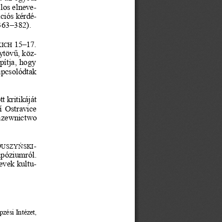
los elneve-
íciós kérdé-
363
–
382).
15
–
17
. 
ICH
gytövű, köz-
pítja, hogy 
apcsolódtak 
t kritikáját 
 Ostravice 
azewnictwo 
D
-
USZYŃSKI
mpóziumról. 
evek kultu-
zési Intézet,