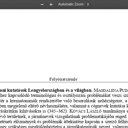
Zoom
Zoom
Out
In
Folyóiratszemle
tani kutatások Lengyelországban és a világban
.
M
P
AGDALENA 
UD
hez kapcsolódó terminológiai és osztályozási problémákat veszi s
tér a krematonimák rendszerébe való besorolásuk nehézségeire, a
ben megjelenő eltérő névhasználatra, valamint a c
égnevek kutatása k
áskritikai kihívásokra is (345
–
362). 
K
L
tanulmánya e
OVÁCS 
ÁSZLÓ
évő területnek, a járműnevek vizsgálatának problematikájába enged b
örténeti előzmények és problémák áttekintés
e kapcsán a szerző felhív
hogy szükséges megkülönböztetni a járműkategóriák neveit, valam
in