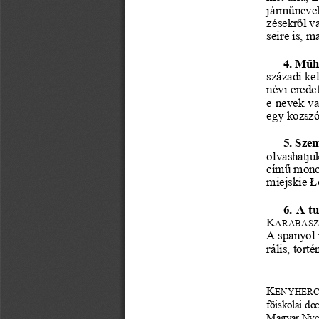
járműnevek
zésekről v
seire is, 
4. Műhe
századi kel
névi erede
e nevek
va
egy közszó
5. Szem
olvashatju
című monog
miejskie Ł
6. A t
K
ARABAS
A spanyol 
rális, tört
K
ENYHERC
főiskolai do
Magyar Nyel