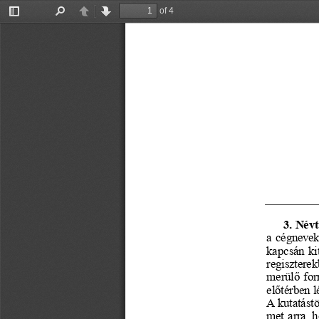
of 4
Toggle
Find
Previous
Next
Sidebar
3. Név
a cégnevek
kapcsán
ki
regiszterek
merülő forr
előtérben l
A kutatást
met arra, 