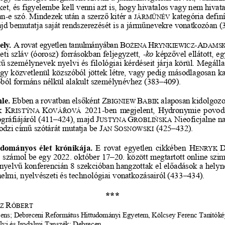
et, és figyelembe kell venni azt is, hogy hivatalos vagy nem hivata
an
-
e szó. Mindezek után a szerző kit
ér a 
kategória defin
JÁRMŰNÉV
majd bemutatja saját rendszerezését is a járműnevekre vonatkozóan (
ly. 
A rovat egyetlen tanulmányában 
B
H
-
A
OŻENA 
RYNKIEWICZ
DAMSK
eti szláv (óorosz) forrásokban feljegyze
tt, 
-
ko
képzővel ellátott, e
tű személynevek nyelvi és filológiai kérdéseit járja körül. Megálla
gy közvetlenül közszóból jöttek létre, vagy pedig másodlagosan k
ból formáns nélkül alakult szemé
lynévhez (383
–
409).
le. 
Ebben a rovatban elsőként 
Z
B
alaposan kidolgozot
BIGNIEW 
ABIK
k 
K
K
2021
-
ben megjelent, Hydronymie povodí
RISTÝNA 
OVÁŘOVÁ
ráfiájáról (411
–
424), majd 
J
G
Nieoficjalne n
USTYNA 
ROBLIŃSKA
odzi című szótárát mutatja be 
J
S
(425
–
432).
AN 
OSNOWSKI
udományos élet krónikája. 
E rovat egyetlen cikkében 
H
EN
RYK 
számol be egy 2022. október 17
–
20. között megtartott online szi
Z
nyelvű konferencián 8 szekcióban hangzottak el előadások a helyn
énelmi, nyelvészeti és technológiai vonatkozásairól (433
–
434).
***
R
Z 
ÓBERT
cens; Debreceni Református Hittudományi Egyetem, Kölcsey Ferenc Tanítókép
vi és Irodalmi Tanszék; Debrecen