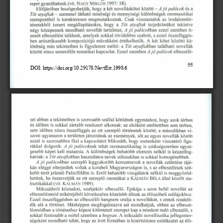
repet  gyaníthatunk   (vö.
MIKLÓS 1997: 58).
NAGY
Ajá
Elöljáróban   leszögezhetjük,   hogy  a két novelláskötet   közö
tt  -
és a
palácok
zyxwvutsrqponmlkjihgfedcbaZ
szemmel  látható  minőségi  és mennyiségi   különbségek   onomas
ztikai
Tál atyafiak  -
szempontból   is karakteresen   megmutatkoznak.    Csak  visszau
talok   az  irodalomtör-
ténetekből    ismert  megállapításokra,
hogy  a
terjedelmüket    tekintve
Tál  atyafiak
A já
négy  közepesnek   mondható   novellát  tartalmaz,
ezzel  szemben  ti-
palácokoen
zenöt  elbeszélést   találunk,  amelyek  sokkal  rövidebbre   sza
bott,  s ezzel  összefüggés-
ben  artisztikusabb   kompozíciójú   művekként   értékelhetők.
A  két  kötet  közötti  kü-
lönbség  más  tekintetben   is figyelemre   méltó:  a
található   novellák
Tál  atyafiakban
Ajá
között  nincs  semmiféle  tematikai  kapcsolat.  Ezzel  szemben
elbeszélé-
palácok
55
DOI: https://doi.org/10.29178/NevtErt.1998.6
sei abban  a tekintetben   is szorosabb  szállal  kötődnek  egymá
shoz,  hogy  azok  térben
és időben  is sokkal  zártabb  rendszert  alkotnak:  az elsőként
említettben   sem  térben,
sem  időben  nincs  összefüggés   az ott  szereplő  történetek   köz
ött;  a másodikban   vi-
szont  ugyanazon  a területen  játszódnak   az események,   sőt az
egyes  novellák  között
azzal  is szorosabbra   fűzi  a kapcsolatot   Mikszáth,   hogy  eset
enként   visszatérő   figu-
rákkal  dolgozik.
tehát  onomasztikailag    is szükségszerűen   egysé-
já  palácaknak
zyxwvutsrqponmlkjihgfedcbaZYXWVUTSRQPONMLKJIHGFEDCBA
A
gesebb  képet  kell  mutatnia.  A különbségek   behatóbb  elemzés
nélkül  is kézzelfog-
hatóak:  a
használatos   nevek  stílusukban   is sokkal  homogénebbek.
Tál atyafiakban
szereplő   leggyakoribb   keresztnevek   a novellák  születése  t
ájé-
A
palácakban
ZYXWVUTSRQPONMLKJIHGFEDCBA
jo 
kán  eléggé  elterjedtek   voltak  a korabeli  Magyarországon   is
, s az elbeszélések   szű-
kebb  terét jelentő   Palócföldön   is. Erről  behatóbb  vizsgála
tok   nélkül  is meggyőződ-
hetünk,  ha  összevetjük   az ott  szereplő  onomákat  a
BÉLA által  közölt  sta-
hgfedcbaZYXWVUTSRQPONMLKJIHGF
K Á LM Á N 
tisztikákkal   (vö.
1989).
K Á LM Á N 
Mikszáthról   köztudott,   szubjektív   elbeszélő.   Epikája   s  az
on  belül  novellái   az
elbeszélésmód   miként jéből  következően   közelebb  állnak  az
élőszóbeli  műfajokhoz.
Ezzel  összefüggésben   az elbeszélői   hangnem  uralja  a novell
ákat,   sennek   rendelő-
dik  alá  a történet.   Másképpen   megfogalmazva   azt  mondhatjuk
,   ebben  az  elbeszé-
lésmódban  a történethez   képest  kitüntetett  szerepet  kap a m
indent  tudó  elbeszélő,  s
sokkal  fontosabb  a
szemben  a
A mikszáthi  novellisztika  jellegzetes-
mittel
hogyan.
ségeként  mondható  tehát,  hogy  az írott formában  is kísértet
iesen   emlékeztet  az élő-