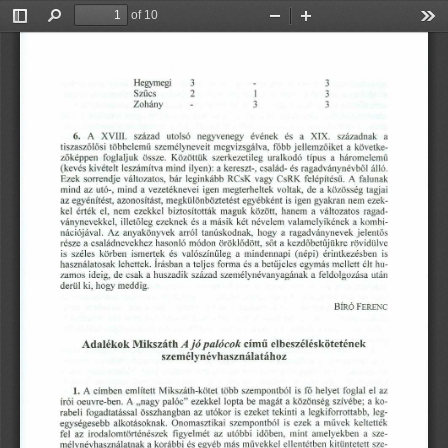
of 10
Toggle
Find
Zoom
Zoom
Too
Sidebar
Out
In
Hegymegi
3
3
Szűcs
2
hgfedcbaZYXWVUTSRQPONMLKJIHGFEDCBA
1
3
Zohány
3
3
onmlkjihgfedcbaZYXWVU
A   XVIII.   század   utolsó   negyvenegy    évének   és   a  XIX.   századnak
a
6.
tiszaszőlősi   többelemű   személyneveit   megvizsgálva,   főbb
jellemzőiket   a követke-
zőképpen   foglaljuk   össze.  Közöttük   szerkezeti leg  uralkod
ó   típus  a  háromelemű
(kevés  kivételt  leszámítva  mind  ilyen):  a kereszt-,  család
-  és ragadványnévből   álló.
Ezek  sorrendje   változatos,   bár  leginkább  RCsK  vagy  CsRK  fel
építésű.   A  falunak
mind  az
utó-,
mind  a vezetéknevei   igen  megterheltek   voltak,  de  a közösség
tagjai
az egyénítést,   azonosítást,   megkülönböztetést   egyébként
is igen gyakran  nem  ezek-
kel  érték  el,  nem  ezekkel   biztosították   maguk  között,  hanem
a  változatos   ragad-
ványnevekkel,   illetőleg  ezeknek  és a másik  két  névelem  vala
melyikének   a kombi-
nációjával.   Az  anyakönyvek   arról  tanúskodnak,   hogy  a  ragad
ványnevek   jelentős
része  a családnevekhez   hasonló  módon  öröklődött,   sőt a kezd
őbetűjükre   rövidülve
is  széles   körben   ismertek   és  valószínűleg   a  mindennapi   (nép
i)   érintkezésben    is
használatosak   lehettek.  Írásban  a teljes  forma  és a betűjel
es  egymás  mellett  élt hu-
zamos  ideig,  de  csak  a huszadik  század  személynévanyagának
a feldolgozása   után
derül  ki, hogy  meddig.
BÍRÓ FERENC
című
Adalékok Mikszáth
elbeszéléskötetének
Ajó palócok
személynévhasználatához
1. A címben  említett  Mikszáth-kötet   több  szempontból   is
fő
helyet  foglal  el az
írói  oeuvre-ben.   A "nagy  palóc"  ezekkel  lopta  be magát  a közö
nség  szívébe;  a ko-
rabeli  fogadtatással   összhangban   az  utókor  is ezeket  tekin
ti  a legkiforrottabb,   leg-
egységesebb   alkotásoknak.   Onomasztikai   szempontból   is ez
ek  a  művek  keltették
fel  az  irodalomtörténészek
figyelmét   az  utóbbi   időben,  min
t  amelyekben   a  sze-
mélynévhasználatnak
a korábbi  és egyéb  más  művekkel  ellent
étben   kitüntetett   sze-