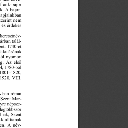
 frank-bajor 
ik. A bajor-
napjainkban 
zerint  nem 
 és érdekes 
 keresztnév-
tárban talál-
ent: 1740-et 
alakulásának 
  jól  nyomon 

.  Az  els

l, 1780-ból 
 1801–1820, 
920,  VIII. 
%-ban római 
Szent Mar-
gy
re népsze-
  legtöbbször 
lnak,  Szent 
k  állítanak 
n.  A  név-