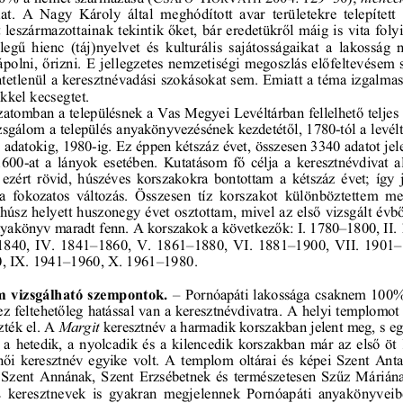
t.  A  Nagy  Károly  által  meghódított  avar  t
erületekre  telepített 


 leszármazottainak tekintik 
ket, bár eredetükr
l máig is vita foly

lleg
  hienc  (táj)nyelvet  és  kulturális  sajátosságaikat  a
  lakosság  


polni, 
rizni. E jellegzetes nemzetiségi  megoszlás el
feltevésem s
ntetlenül a keresztnévadási szokásokat se
m. Emiatt a téma izgalmas
kel kecsegtet. 

atomban a településnek a Vas Megyei Levéltárb
an fellelhet
 teljes

zsgálom a település anyakönyvezésének kez
detét
l, 1780-tól a levél
ó adatokig, 1980-ig. Ez éppen kétszáz éve
t, összesen 3340 adatot jel

 1600-at  a  lányok  esetében.  Kutatásom  f
  célja  a  keresztnévdivat  
  ezért  rövid,  húszéves  korszakokra  bonto
ttam  a  kétszáz  évet;  így
 a  fokozatos  változás.  Összesen  tíz  korszakot  külön
böztettem  meg

húsz helyett huszonegy évet osztottam, mi
vel az els
 vizsgált évb

nyakönyv maradt fenn. A korszakok a követ
kez
k: I. 1780–1800, II.
1840,  IV.  1841–1860,  V.  1861–1880,  VI.  18
81–1900,  VII.  1901–1
, IX. 1941–1960, X. 1961–1980. 
m  vizsgálható  szempontok.
  Pornóapáti lakossága csaknem 100
  –

ez feltehet
leg hatással van a keresztnévdivatra. A helyi templ
omot 
zték el. A 
 keresztnév a harmadik korszakban jelent meg, s e
Margit

  a  hetedik,  a  nyolcadik  és  a  kilencedik  ko
rszakban  már  az  els
  öt

n
i  keresztnév  egyike  volt.  A  templom  oltárai  és  képe
i  Szent  Anta

 Szent  Annának,  Szent  Erzsébetnek  és  term
észetesen  Sz
z  Máriána
  keresztnevek  is  gyakran  megjelennek  Porn
óapáti  anyakönyveibe