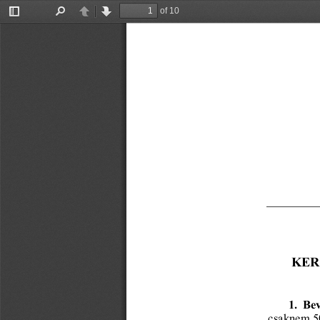
of 10
Toggle
Find
Previous
Next
Sidebar
KER
1.  Be
csaknem 5