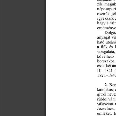
zik  maguka
népcsoport
osztrák  je
igyekszik á
hagyja éri
eredmények
Dolgoz
anyagát vi
ható utols
a  fiúk  és 
vizsgálata,

követhet
 
korszakba 
csak két a
III.  1821–
1921–1940
2.  Ne
katolikus; 
gitról neve

r
bbé  vált,
választott  
Józsefnek, 
emléket.  E