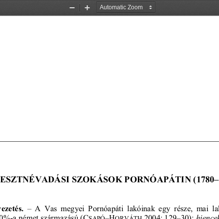
Zoom
Zoom
Out
In
ESZTNÉVADÁSI SZOKÁSOK PORNÓAPÁTIN (1780–1
vezetés.
  A  Vas  megyei  Pornóapáti  lakóinak  egy  része,  mai  la
  –
0%-a német származású (C
–H
2004: 129–30); 
hience
SAPÓ
ORVÁTH 