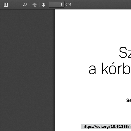
of 4
Toggle
Find
Previous
Next
Sidebar
S
a kór
S
https://doi.org/10.61333