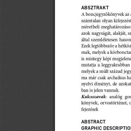
ABSZTRAKT
A boncjegyzőkönyvek az ad
számtalan olyan kifejezés
méretbeli meghatározáson
azok nagyságát, alakját, sz
által  szemléletesen  hason
Ezek legtöbbször a hétköz
mak, melyek a kórboncta
is mintegy képi megjelené
mutatja  a  leggyakrabban  h
melyek a múlt század jeg
ma már csak archaikus h
nyelvi  élményt,  de  azokat
ban is jelen vannak.
Kulcsszavak
:  analóg  g
könyvek,  orvostörténet,  o
fejezések
ABSTRACT
GRAPHIC DESCRIPTIO