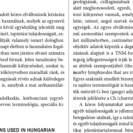
geológiának,  csillagászatnak  s
alatt  meghonosodott,  egyedi, 
ott kóros elváltozások leírására 
tozó  kifejezései  vannak,  amel
t használnak, melyek az egyszerű 
latin,  német,  angol  szavak  és
 kívül egyidejűleg jelenítik meg 
egységek.  Az  egyes  elváltozáso
ínét, tapintási tulajdonságait, ez-
mű  azonosítási  szempontok  a
lítják  valamely  ismert  dologhoz.  
ket  milliméterben,  centiméterb
napi életben is használatos fogal-
objektív adatok képezik a dag
nban nem járatos olvasó számára 
zásának  alapjait  is  a  TNM-b
ssel bírnak. Jelen tanulmány be-
tegség jellegzetességeit írják 
asznált  kifejezéseket,  azokat  is,  
az  áttétek  szempontjából  (the  s
n
yzőkönyveiben maradtak ránk, és 
earby lymphnodes that are in
angzásuk révén adnak különleges 
Egyes szakmák emellett bizon
  is,  amelyek  a  mai  szóhasználat-
ra sajátos terminológiát is has
tűk méretét G-ben (gauge) adj
ondolkodás,  kórbonctani  jegyző-
téterek jelölésére a Ch (charri
rvosi  terminológia,  speciális  ki-
A  kóros  folyamatokat  azon
egyéb tulajdonságaik is jelle
betegedésre utalnak, így a színük
és egyéb tulajdonságaik mind l
NS USED IN HUNGARIAN 
tikai  jelentéstartalommal  bírn