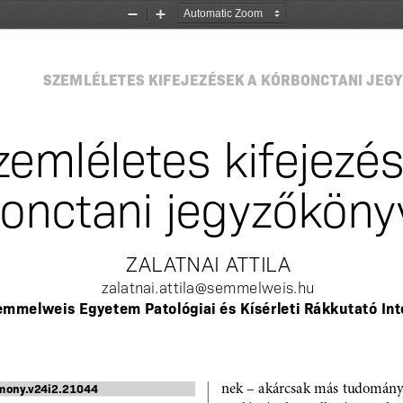
Zoom
Zoom
Out
In
SZEMLÉLETES KIFEJEZÉSEK A KÓRBONCTANI JEG
zemléletes kifejezé
bonctani jegyzőkön
ZALATNAI ATTILA
zalatnai.attila@semmelweis.hu
emmelweis Egyetem Patológiai és Kísérleti Rákkutató Int
nek – akárcsak más tudomány
/mony.v24i2.21044