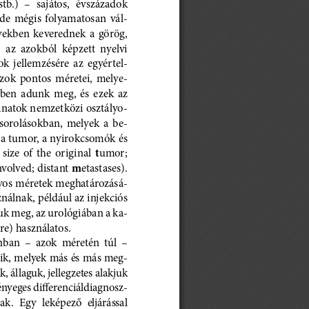
tb.)  –  sajátos,  évszázadok  
 de  mégis  folyamatosan  vál-
yekben  keverednek  a  görög,  
  az  azokból  képzett  nyelvi  
k  jellemzésére  az  egyértel-
zok  pontos  méretei,  melye-
en  adunk  meg,  és  ezek  az  
anatok nemzetközi osztályo-
esorolásokban,  melyek  a  be-
le a tumor, a nyirokcsomók és 
t
ize  of  the  original  
umor; 
m
volved; distant 
etastases). 
yos méretek meghatározásá-
ználnak, például az injekciós 
uk meg, az urológiában a ka-
ére) használatos.
ban  –  azok  méretén  túl  –  
mzik, melyek más és más meg-
, állaguk, jellegzetes alakjuk 
ényeges differenciáldiagnosz-
ak.  Egy  leképező  eljárással  