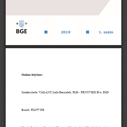
2
0
1
9
1
.
s
z
á
m
Online folyóirat
Szerkesztette: VÁGÁNY Judit Bernadett, PhD 
-
FENYVESI Éva, PhD
Borító: FLOW PR