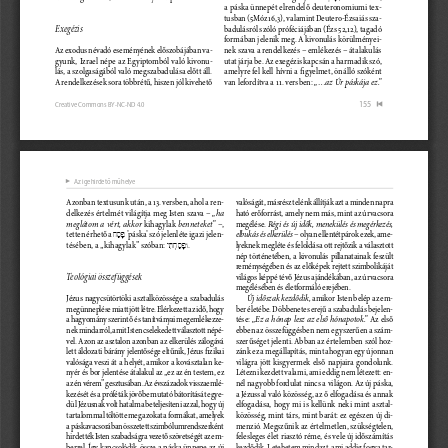
a páska ünnepét elrendelő deuteronomiumi tex-
tusban (5Móz 16,3), valamint Deutero-Ézsaiás sza
-
Exegézis
badulásról szóló próféciájában (Ézs 52,12), tagadó 
formában jelenik meg. A kivonulás körülményei-
Az exodus névadó eseményének előszobájában va
-
nek szava a rendelkezés – emlékezés – átalakulás 
gyunk,  Izrael  népe  az  Egyiptomból  való  kivonu-
utat járja be. Az exegézis kapcsán a harmadik szó, 
lás, a szolgaságából való megszabadulása előtt áll. 
amelyre fel kell hívni a figyelmet, önálló szóként 
A rendelkezések sora többrétű, hiszen jól kivehető 
„...az Úr páskája ez.”
van lefordítva a 11. versben: 
                                                                                                                           155
Creative Commons BY-NC-ND 4.0
c
Az igehirdető műhelye
b
Azonban textusunk után, a 13. versben, ahol a ren
-
valóságát, másrészt elénk állítják azt a minden napra 
„ha 
delkezés értelmét világítja meg Isten szava – 
ható erőforrást, amely nem más, mint az úrvacsora 
meglátom a vért, akkor 
kihagylak
 benneteket”
 –, 
megélése. 
Régi és új idők, menekülés és megérkezés, 
tetten érhető a 
 ’páska’ szó jelenléte igazi jelen
-
elbukás és elkerülés
 – olyan ellentétpárok ezek, ame
-

tésében, a „kihagylak” szóban: 
.
lyeknek megléte és feloldása ott rejtőzik a választott 

nép  történetében,  a  kivonulás  pillanatainak  feszült  
reménységében és az előképek rejtett szimbolikáját 
Teológiai összefüggések
világos képpé tévő Jézus ajándékában, az úrvacsora 
megélésében és életformáló erejében.
Új időszak kezdődik,
Jézus  nagycsütörtöki  asztalközössége  a  szabadulás  
 amikor Isten belép az em
-
megünneplése miatt jött létre. Elérkezett az idő, hogy 
ber életébe. Döbbenetes erejű a szabadulás bejelen
-
„Ez a hónap lesz az első hónapotok.”
a hagyomány szerint ő és tanítványai megemlékezze
-
tése: 
 Az első 
nek mindarról, amit Isten cselekedett választott népé
-
ebben az összefüggésben nem egyszerűen a szám
-
vel. Azon az asztalon azonban az elkerülés zálogává 
szerűséget jelenti. Abban az értelemben szól hoz-
lett áldozati bárány jelentősége eltűnik, Jézus fizikai 
zánk ez a megállapítás, mint ahogyan egy újonnan 
világra  jött  kisgyermek  első  napjaira  gondolunk.  
valósága  veszi  át  a  helyét,  amikor  a  kovásztalan  ke-
nyér és bor jelentése átalakul az „ez az én testem, ez 
Létezni kezdett valami, ami eddig nem létezett: en
-
az én vérem” gesztusában. Az évszázadok visszaemlé
-
nél nagyobb fordulat nincs a világon. Az új páska, 
kezését és a próféták jövőbe mutató bátorítását egye-
a Jézussal való közösség, az ő elfogadása és annak 
dül Jézusnak volt hatalma beteljesíteni azzal, hogy új 
elfogadása,  hogy  mi  is  kellünk  neki  mint  asztal
-
tartalommal töltötte meg azokat a formákat, amelyek 
közösség, mint társ, mint barát: ez egészen új di-
a páskavacsorában összetett szimbólumrendszerként 
menzió. Megszűnik az értelmetlen, szükségtelen, 
hirdették Isten szabadságra vezető szövetségét az em
-
felesleges élet riasztó réme, és vele új időszámítás 
berrel.  Így  kapcsolódik  össze  a  páska  ünnepe  az  új  
kezdődik. Letehetem mindazt, ami addig fogva tar
-