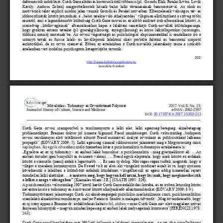
deformációk 
indoklását. Csáth Géza elődei és kortársai közül többen is (pl.: Gozsdu Elek, Petelei István, Lovik 
Károly,  Ambrus  Zoltán)  megpróbálkoztak  hőseik  belső  lelki  történéseinek  bemutatásával.  Az  okok  és 
motivációk tehát explicit módon jelen vannak Gozsdu és Pet
elei műveiben. Elbeszéléseik valóságos tér
-
és 
időkoordináták között játszódnak, a ,,belső terekre való áthelyeződés” világosan elkülöníthető a szöveg többi 
részétől, ami a legmarkánsabb különbség Csáth Géza művei és az előbb említett írók elbeszélései köz
ött. A 
századvég  „ködlovagjainak”  elbeszéléseihez  képes  a  lélektani  tematikájú  Csáth
-
novellák  különlegessége, 
hogy gyakran extrém tetteket (pl. gyerekgyilkosság, anyagyilkosság) és kóros lelkiállapotokat (szorongás, 
üldözési mánia) mutatnak be. Az orvosi v
égzettségű és pszichológiai alapismeretekkel is rendelkező író e 
szörnyű  tettek  és  furcsa  lélek
-
és  lét
-
állapotok  lélektani  okait  próbálta  feltárni  és  bemutatni  szépírói 
eszközökkel,  de  az  orvos  szemével.  Ebben  az  értelemben  a  Csáth
-
novellák  jelentékeny  ré
sze  a  szűkebb 
értelemben vett irodalmi pszichogram kategóriájába tartozik.  
202
http://www.kaleidoscopehistory.hu
Jancsikity Erzsébet
Művelődés
-
, Tudomány
-
és Orvostörténeti Folyóirat 
2017. Vol.
8.
No.
15
.
Journal of History of Culture, Science and Medicine 
e
-
ISSN: 2062
-
2597
DOI: 
10.17107/KH.2017.1
5
.
202
-
213
Csáth  Géza  orvosi  szempontból  is  tanulmányozta  a  lelki  élet,  lelki  egészség
-
betegség,  elmebetegség 
problematikáját.  Brenner  doktor  jól  ismerte  Sigmund  Freud  munkásságát.  Csáth  v
alószínűleg  „budapesti 
orvosi tanulmányai alatt találkozott először Freud eszméivel, melyet orvosként és publicistaként lelkesen 
propagált” (KŐVÁRY 2009: 5). Lelki egészség címmel cikksorozatot jelentetett meg a Magyarország című 
óhoz szóló üzenetben kitér a pszichoanalízis tudományos értékelésére is: 
napilapban. Az egyik olvas
„Egyelőre ez az új tudomány 
-
az emberi lélek boncolása: a pszichoanalízis 
-
még gyermekkorát éli. ...Az 
emberi öntudat igen bonyolult és összetett valami. ... Freud egyik alaptétele, ho
gy ezek között az érdekek 
között a szexuális (nemi) érdek a legerősebb. ... Ez nem új dolog. Már réges
-
régen tudták, megírták, hogy a 
világot a szerelem kormányozza. De 
Freud
volt az első, aki vizsgálati módszert eszelt ki rá, hogy nyomon 
követhessük  a  lélek
ben  a  különböző  érdekek  küzdelmét,  vizsgálhassuk  az  egész  eddig  ismeretlen  rejtett 
öntudatlan lelki életünket. ...
ő mutatta meg, hogy hogyan kell nézni, hogy lássunk, hogy megismerhessük 
a lelket a maga valóságában” 
[Kiemelés tőlem: J.E.] (CSÁTH 1995: 326). 
A pszichoanalízis valószínűleg 1907 körül került Csáth Géza érdeklődési körébe, és az íróban látszólag közös 
nevezőre hozta a tudomány és a művészet között elhelyezkedő ellentmondásokat (KŐVÁRY 2009: 8
-
9). 
Tudománytörténeti jelentőségű Csáth Az elmebetegségek pszichikus mechanizmusa című, pszichoanalitikus 
szemléletű elmekórtani tanulmánya, melyet Ferenczi Sándor is melegen üdvözölt: „Még örvendetesebb, hogy 
az új irány éppen a Brenner dr. érdeklődését kelte
tte fel, akiben 
–
mint Csáth Géza név alatt megjelent művei 
fényesen bizonyítják 
–
megvan minden képesség az emberi lélek mélységeinek kutatására”(FERENCZI 1978: 
243). 
Csáth Géza novellisztikájában már l905
-
től jellemző a lélektani témaválasztás. Az író 
első novelláskötete 