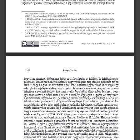
fogalmaz, így nincs könnyű helyzetben a jogalkalmazó, amikor azt kívánja feltárni, 
  PhD, egyetemi adjunktus, Szegedi Tudományegyetem, Állam- és Jogtudományi Kar, Közjogi Intézet. 
*        
ORCID: https://orcid.org/0009-0001-1727-5882
  1488/2016. (IX.2.) Kormányhatározat a Gyermekek Számára Biztonságos Internetszolgáltatás megte
-
1        
remtéséről, a tudatos és értékteremtő internethasználatról és Magyarország Digitális Gyermekvédel
-
mi Stratégiájáról.
 1997. évi XXXI. törvényt a gyermekek védelméről és a gyámügyi igazgatásról. A módosítást a 2024. 
2        
évi XXX. törvény a gyermekek védelme érdekében egyes törvények módosításáról 5. §-a vezette be.
 2024. évi XXX. törvény indokolás a gyermekek védelme érdekében egyes törvények módosításáról 
3        
szóló 2024. évi XXX. törvényhez.
This is an open-access article distributed 
https://doi.org/10.69695/ias.2025.3.10
under the terms of the Creative Commons 
Attribution License 4.0.
162
Pongó Ta m á s
hogy a mindennapi életben mit jelent ez a fajta hatékony fellépés és felelősségteljes 
 Ráadásul felmerül a kérdés, hogy vajon mire alapozza az indokolás azt az 
használat.
4
állítást, hogy a Gyvt.-be bevezetett rendelkezés hatására egyszerűbbé válik majd egy 
adott platform jelentéstételi és tartalomeltávolítási rendszere. A törvény módosítása ér
-
telmében a gyermek képzést kap, amely tudás birtokában könnyebben felismeri, hogy 
egy adott közösségimédia-tartalom sérti a személyiségi jogait, és pontosan megismeri 
a jelentéstételi folyamatot is, így szükség esetén sikeresen jelenteni tudja a sértő tar
-
talmat az adott platformon. Eddig valóban segítséget kíván adni az új módosítás. Ám 
az továbbra is rejtély, hogy ettől a jelentés technikai folyamata, és főként maga az eltá
-
volítás miként válna egyszerűbbé. Jóindulatúan szemlélve arra lehet csupán gondolni, 
hogy e sorokat a módosító törvényben később megfogalmazottakkal összhangban kell 
értelmezni. Ugyanis a 2024. XXX. törvény módosította az elektronikus hírközlésről 
szóló törvényt is, amelynek nyomán a Nemzeti Média- és Hírközlési Hatóság (továb
-
biakban  NMHH)  feladata  a  kiskorúak  és  szüleik  segítése  az  „internetes  bántalmak
-
kal, visszaélésekkel és jogsértésekkel szembeni fellépésben”
 tudatosító programok és 
5
kampányok útján. Ennek része az NMHH által működtetett Internet Hotline segítség
-
nyújtó szolgáltatás is, amely kifejezetten a biztonságos online környezet kialakításáért 
felel.
 Következésképpen, ha a gyermek tudatos internethasználóvá válik, akkor ismeri 
6
az Internet Hotline-t, tudatában van annak, hogy a Hotline kiemelt jelentéstételi sze
-