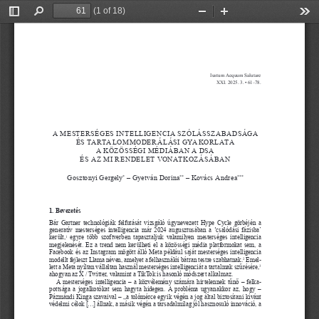
(1 of 18)
Toggle
Find
Zoom
Zoom
Too
Sidebar
Out
In
Iustum Aequum Salutare
XXI. 2025. 3. • 61–78.
A MESTERSÉGES INTELLIGENCIA SZÓLÁSSZABADSÁGA 
ÉS TARTALOMMODERÁLÁSI GYAKORLATA 
A KÖZÖSSÉGI MÉDIÁBAN A DSA 
ÉS AZ MI RENDELET VONATKOZÁSÁBAN
 – Gyetván Dorina
 – Kovács Andrea
Gosztonyi Gergely
*
**
***
1. Bevezetés
Bár  Gartner  technológiák  felfutását  vizsgáló  úgynevezett  Hype  Cycle  görbéjén  a  
generatív  mesterséges  intelligencia  már  2024  augusztusában  a  ‘csalódási  fázisba’  
került,
  egyre  több  szoftverben  tapasztaljuk  valamilyen  mesterséges  intelligencia  
1
megjelenését.  Ez  a  trend  nem  kerülheti  el  a  közösségi  média  platformokat  sem,  a  
Facebook  és  az  Instagram  mögött  álló  Meta  például  saját  mesterséges  intelligencia  
modellt fejleszt Llama néven, amelyet a felhasználói bátran testre szabhatnak.
 Emel
-
2
lett a Meta nyíltan vállaltan használ mesterséges intelligenciát a tartalmak szűrésére,
3
ahogyan az X / Twitter, valamint a TikTok is hasonló módszert alkalmaz.
A mesterséges intelligencia – a közvélemény számára hirtelennek tűnő – felka
-
pottsága  a  jogalkotókat  sem  hagyta  hidegen.  A  probléma  ugyanakkor  az,  hogy  –  
Pázmándi Kinga szavaival – „a tolómérce egyik végén a jog által biztosítani kívánt 
védelmi célok [...] állnak, a másik végén a társadalmilag jól hasznosuló innováció, a 