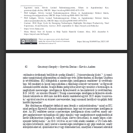
     Egyetemi     tanár,     Eötvös     Loránd     Tudományegyetem,     Állam-     és     Jogtudományi     Kar,     
*        
gosztonyi@ajk.elte.hu, ORCID:  https://orcid.org/0000-0002-6551-1536  
PhD   hallgató,   Eötvös   Loránd   Tudományegyetem   Állam-   és   Jogtudományi   Doktori   Iskola,   
**          
dorina.gyetvan@gmail.com, ORCID: https://orcid.org/0000-0001-5361-0011
PhD   hallgató,   Eötvös   Loránd   Tudományegyetem   Állam-   és   Jogtudományi   Doktori   Iskola,   
***
ankovacs@student.elte.hu, ORCID: https://orcid.org/0000-0003-4970-3551
  Gartner:  2024  Hype  Cycle  for  Emerging  Technologies  Highlights  Developer  Productivity,  Total  
1        
Experience, AI and Security. 
Gartner,
 2024. szeptember 21. https://tinyurl.com/5n8jx2uz
 https://www.llama.com
2        
   Meta:   Meta’s   New   AI   System   to   Help   Tackle   Harmful   Content.   
Meta,
   2021.   december   8.   
3        
https://tinyurl.com/4w9xup4r
This is an open-access article distributed 
https://doi.org/10.69695/ias.2025.3.05
under the terms of the Creative Commons 
Attribution License 4.0.
62
Gosztonyi Gergely – Gyetván Dorina – Kovács Andrea
 A tanul
-
»tolómérce értékeinek beállítását« pedig állandó [...] bizonytalanság kíséri.”
4
mány megírásának időpontjában az elmúlt egy éves időtartamban az Európai Unióban 
(a továbbiakban: EU) elfogadták a mesterséges intelligencia rendeletet
  (a  továbbiak
-
5
ban: MI rendelet) és hozzá kapcsolódóan a felelőségi irányelv tervezetet,
 az Egyesült 
6
Államok korábbi elnöke, Joseph Biden pedig kibocsátott egy utasítást a biztonságos és 
megbízható mesterséges intelligencia fejlesztéséről és használatáról (a továbbiakban: 
E.O. 14110).
 Az utasítást Donald J. Trump a mesterséges intelligencia fejlesztés akadá
-
7
lyának tekintette és több más korábbi elnöki rendelettel együtt 2025 elején visszavon
-
ta,
 egyúttal utasítva az érintett szervezeteket, hogy azonnali hatállyal vizsgálják felül 
8
korábbi lépéseiket.
9
Bár általánosan elfogadott definíció nem létezik a szakirodalomban,
 mind az EU, 
10
mind pedig az Egyesült Államok meghatározza, hogy mit ért mesterséges intelligencia 
alatt. Az EU rendelete szerint a mesterséges intelligencia olyan szoftver, amely mö
-
gött meghatározott technológia áll (gépi tanulás) vagy meghatározott megközelítéssel 
került kifejlesztésre (logikai és tudás alapú, illetve statisztikai), és amely képes a kör
-
nyezetét befolyásolni.
 Az E.O. 14110 és az azt váltó elnöki rendelet, a US Code defi
-
11
níciójára hivatkozik, mely szerint a mesterséges intelligencia egy gépi rendszer, amely 
előrejelzéseket ad, ajánlásokat tesz vagy döntéseket hoz, amelyhez a bemeneti adatokat 