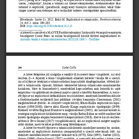
szetes „velejárója”, hiszen a tolmács az üzenet elemzésekor, értelmezésekor óha
-
tatlanul is explicitál, (parafrazál, magyaráz) bizonyos információkat, tehát Shle
-
singer szerint sem érdemes ezt a technikát tudatos stratégiaként aposztrofálni.
Hivatkozás: Szabó Cs. 2022. Bakti M. Explicitáció és tolmácsolás. 
Fordítástudomány
24. évf. 2. szám. 199‒203. 
DOI: 
https://doi.org/10.35924/fordtud.24.2.13
 A  kötetről a szerzővel a MANYE Fordítástudományi Szakosztály #transpub eseményén 
1
beszélgetett Csatár Péter; az online beszélgetésről készült felvétel megtekinthető itt: 
Aktuális témák a tolmácsoláskutatásban 20211118 1309 1 - YouTube
Szabó Csilla
200
A  kötet felépítése jól szolgálja e rendkívül összetett téma vizsgálatát. Az első 
részben (1–4. fejezet) a téma vizsgálatának elméleti hátterét vázolja fel a szerző. 
Az 
első fejezet
 áttekinti a tolmácsoláshoz kapcsolódó alapfogalmakat, többek kö
-
zött  a  tolmácsolás  típusait,  különös  tekintettel  három  tolmácsolás-munkamódra  
(szinkron, blatt és konszekutív), amelyekkel kapcsolatban más kutatók és saját 
empirikus vizsgálódásait részletezi majd a szerző a későbbi fejezetekben. A 
máso
-
dik fejezet
 az explicitáció definiálására tesz kísérletet, amelynek keretében először 
a fordításelmélet területéről hoz példákat: röviden bemutatja Chesterman (2011) 
megközelítését (forrás- és célnyelvi explicitáció); Blum-Kulka explicitációs hipo
-
tézisét (1986/2000), illetve idézi Klaudy Kinga explicitációs tipológiáját (1999). 
Kiemeli továbbá Englund Dimitrova megközelítését (2005), aki normavezérelt és 
stratégiai explicitációt különböztet meg; vázolja Robin Edina az utóbb említett két 
kutató tipológiája alapján bemutatott kategorizálását (2018), illetve kicsit részlete
-
sebben ír Ewa Gumul (2017) vizsgálódásairól, aki az explicitáció mögött meghú
-
zódó okokat, motivációkat próbálta meg feltérképezni.
A kötet 
harmadik fejezete
 a tolmácsoláskutatás modelljeit mutatja be; azokat, 
amelyeket az explicitáció kutatása szempontjából a szerző relevánsak ítélt. Az 
elemzett modellek között szerepel Seleskovitch (1978), Gile (1995), Seeber (2011), 
Setton (1999), illetve Gumul (2017) modellje. A 
negyedik fejezetben
 a kötet címe 