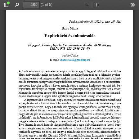
(1 of 5)
Toggle
Find
Zoom
Zoom
Too
Sidebar
Out
In
Fordítástudomány 24. (2022) 2. szám 199‒203.
Bakti Mária
Explicitáció és tolmácsolás
(Szeged: Juhász Gyula Felsőoktatási Kiadó. 2020. 86 pp,
ISBN: 978-615-5946-26-4
)
1
Szabó Csilla
E-mail: 
szabo.csilla@gtk.bme.hu
A fordítástudomány területén az explicitáció az egyik leggyakrabban kutatott for
-
dítási univerzálé, s noha az elméleti háttér meglehetősen gazdag, a jelenség gyakor
-
lati megítélése csak nagyon széles spektrumon írható le. Az explicitációról a tolmá
-
csolás területén eddig viszonylag ritkábban olvashattunk; különösen a szinkrontol
-
mácsolás kapcsán született kevés megfigyelés a számos korlátozó tényező (pl. be
-
fejezetlen forrásnyelvi input, telített memóriakapacitás, időkényszer stb.) miatt. 
Manapság azonban egyre több kutató fordul a téma felé, s az empirikus vizsgáló
-
dások eredményei alapján több újkeletű megközelítést is megismerhettünk.
A legfontosabb kérdés az, hogy mennyire tudatosan alkalmazzák a tolmácsok 
az explicitációt a különböző tolmácsolási munkamódokban. A 
kutatók egy cso
-
portja azt feltételezi, hogy a tolmácsok egyfajta stratégiaként alkalmazzák az exp
-
licitáció eltérő formáit – még szinkron munkamódban is – többek között azért, 
hogy áthidalják az előadó és a célnyelvi hallgatóság közötti különbségeket. (Ezt az 
„áthidaló”, az információs különbségeket kiegyenlíteni próbáló szerepet hivatott 
megjeleníteni a kötet címlapján szereplő híd.) A 
kutatók egy másik csoportja (pl. 
Ewa Gumul lengyel kutató) vizsgálódásai során arra a következtetésre jutott, hogy 
ez a stratégia nem minden esetben tudatos: tolmácsokkal végzett retrospektív in
-
terjúkból ugyanis az derül ki, hogy a tolmácsok nem feltétlenül alkalmazzák tu
-
datosan ezt a stratégiát (Gumul, 2006). Miriam Shlesinger kismintás vizsgálódása 
(1995) pedig arra világított rá, hogy az explicitáció a tolmácsolási folyamat termé
-