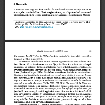
0. Bevezetés
A nem 
hivatásos 
vagy    önkéntes 
fordítás 
és  tolmácsolás 
számos 
formája 
alakult 
ki 
és   van    jelen     ma   életünkben. 
Ezek 
megjelenése 
olyan 
világméretűnek 
nevezhető 
jelenségekhez
 köthető
 többek
 között
 mint    a  globalizáció
 és  a  digitalizáció
 (Orrego-
Hivatkozás:
 Malaczkov
 Sz.   2022.
 Az   önkéntes
 fordítás
 jelene
 és  jövője:
 a  magyar
 TED-
fordítók profilja. 
Fordítástudomány
 24. évf. 2. szám. 82‒115.
DOI:    
https://doi.org/10.35924/fordtud.24.2.
3
Fordítástudomány 24. (2022) 2. szám
83
Carmona 
és  Lee    2017,     Cronin 
2010) 
valamint 
a  bevándorlás 
és  az   aktivizmus 
(An
-
tonini et al. 2017, Baker 2018).
Az   önkéntes 
fordítással 
és   tolmácsolással 
foglalkozó 
kutatások 
számos 
terü
-
letet    ölelnek 
fel:   az   önkéntesek 
motivációja, 
a  fordított 
és   a  tolmácsolt 
szövegek 
minősége, 
az   önkéntes 
fordítók 
láthatósága 
vagy 
láthatatlansága, 
a  technológia
nyújtotta
 lehetőségek
 vagy    éppen
 a  fizetség
 nélkül
 vállalt
 munka
 etikai
 megköze
-
lítése 
(Jiménez-Crespo 
2017a). 
Kezdetben 
az   önkéntes 
fordítást 
és   tolmácsolást 
a 
hivatásos 
fordítókat 
tömörítő 
szakmai 
szervezetek 
nem    nézték 
jó  szemmel, 
hiszen 
attól    tartottak, 
hogy 
a  cégek 
majd     azokat 
alkalmazzák, 
akik    fizetség 
nélkül 
is  el
-
végzik 
a  feladatokat, 
amelyeket 
korábban 
csak    a  hivatásos 
fordítók 
és   tolmácsok 
végeztek 
munkadíj 
ellenében 
(Kelly 
2009, 
FIT    2016, 
Flanagan 
2016). 
Mára 
már 
elfogadottnak 
tekinthető 
az   önkéntes 
fordítók 
és   tolmácsok 
jelenléte 
mind 
az   on
-
line    fordítói 
feladatoknál, 
mind 
a  személyes 
jelenlétet 
igénylő 
megbízásoknál, 
de 
jelenlétük
 nem   versengő,
 inkább
 együttélő,
 azaz   a hivatásos
 és  az  önkéntes
 fordítók
nem    ugyanazért 
a  „szeletért” 
versengenek 
egymással 
a  fordítói 
piacon, 
hanem 
a 
különböző 
„szeletek”, 
amelyeket 
birtokolnak, 
le  tudják 
fedni 
a  teljes 
piaci    igényt. 
Amíg 
mindkét 
fordítási 
és   tolmácsolási 
formára 
igény 
és   szükség 
van    adott 
kon
-
textusban, addig ez az együttélés fennmaradhat.
A fordítástudomány 
is  –  követve 
a  piaci    trendet 
–  kiszélesítette 
határait, 
hogy 