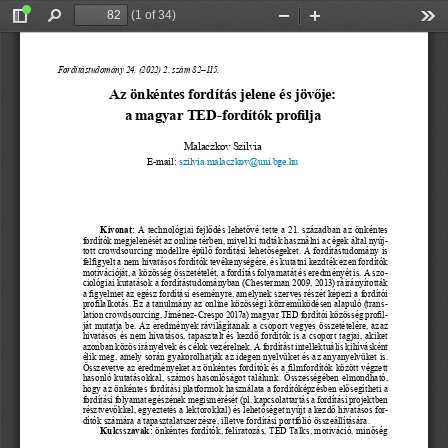
(1 of 34)
Toggle
Find
Zoom
Zoom
Too
Sidebar
Out
In
Fordítástudomány 24. (2022) 2. szám 82‒115.
Az önkéntes fordítás jelene és jövője: 
a magyar TED-fordítók profilja
Malaczkov Szilvia
E-mail: 
szilvia.malaczkov@uni.bge.hu
Kivonat: 
A technológiai 
fejlődés
 lehetővé 
tette    a  21.   században 
az   önkéntes
fordítók 
megjelenését 
az   online 
térben, 
mivel 
ki  tudták 
használni 
a  cégek 
által    nyúj
-
tott    crowdsourcing 
modellre 
épülő 
fordítási 
lehetőségeket. 
A fordítástudomány 
is  
felfigyelt 
a  nem    hivatásos 
fordítók 
tevékenységére, 
és  kutatni 
kezdték 
ezen    fordítók
motivációját, 
a  közösség 
összetételét, 
a  fordítás 
folyamatát 
és  eredményét 
is.   A szo
-
ciológiai 
kutatások 
a  fordítástudományban 
(Chesterman 
2009, 
2013) 
ráirányították
a  figyelmet 
az   egész 
fordítási 
eseményre, 
amelynek 
szerves 
részét 
képezi 
a  fordítói
profilalkotás. 
Ez   a  tanulmány 
az   online 
közösségi 
közreműködésen 
alapuló 
(trans
-
lation 
crowdsourcing, 
Jiménez-Crespo 
2017a) 
magyar 
TED    fordítói 
közösség 
profil
-
ját   mutatja 
be.   Az   eredmények 
rávilágítanak 
a  csoport 
vegyes 
összetételére, 
azaz   
hivatásos 
és   nem    hivatásos, 
tapasztalt 
és   kezdő 
fordítók 
is  a  csoport 
tagjai, 
akiket
azonban 
közös 
irányelvek 
és  célok 
vezérelnek. 
A fordítást 
intellektuális 
kihívásként
élik    meg,     amely 
során 
gyakorolhatják 
az   idegen 
nyelvüket 
és   az   anyanyelvüket 
is.  
Összevetve 
az   eredményeket 
az   önkéntes 
fordítók 
és   a  filmfordítók 
között 
végzett
hasonló 
kutatásokkal, 
számos 
hasonlóságot 
találunk. 
Összességében 
elmondható,
hogy     az   önkéntes 
fordítási 
platformok 
használata 
a  fordítóképzésben 
elősegítheti 
a 
fordítási 
folyamat 
egészének 
megismerését 
(pl.   kapcsolattartás 
a  fordítási 
projektben
résztvevőkkel,
 egyeztetés
 a  lektorokkal)
 és  lehetőséget
 nyújt
 a  kezdő
 hivatásos
 for
-
dítók számára a tapasztalatszerzésre, illetve fordítási portfólió összeállítására.
Kulcsszavak: 
önkéntes fordítók, feliratozás, TED Talks, motiváció, minőség