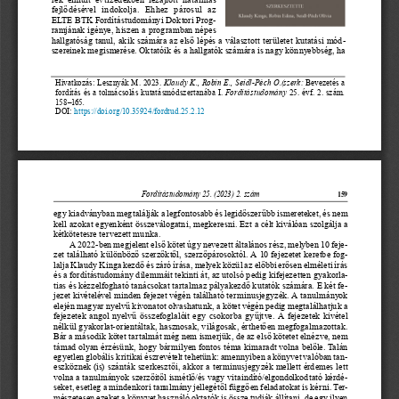
fejlődésével  indokolja.  Ehhez  párosul  az 
ELTE   BTK Fordítástudományi Doktori Prog
-
ramjának igénye, hiszen a programban népes 
hallgatóság tanul, akik számára az első lépés a választott területet kutatási mód
-
szereinek megismerése. Oktatóik és a hallgatók számára is nagy könnyebbség, ha 
Hivatkozás: Lesznyák M. 2023. 
Klaudy K., Robin E., Seidl-Péch O.(szerk: 
Bevezetés a 
fordítás és a tolmácsolás kutatásmódszertanába I. 
Fordítástudomány 
25. évf. 2. szám
. 
158‒165
.
DOI: 
https://doi.org/10.35924/fordtud.25.2.
12
Fordítástudomány 25. (2023) 2. szám
159
egy kiadványban megtalálják a legfontosabb és legidőszerűbb ismereteket, és nem 
kell azokat egyenként összeválogatni, megkeresni. Ezt a célt kiválóan szolgálja a 
kétkötetesre tervezett munka.
A  2022-ben megjelent első kötet úgy nevezett általános rész, melyben 10 feje
-
zet található különböző szerzőktől, szerzőpárosoktól. A 
10 fejezetet keretbe fog
-
lalja Klaudy Kinga kezdő és záró írása, melyek közül az előbbi erősen elméleti írás 
és a fordítástudomány dilemmáit tekinti át, az utolsó pedig kifejezetten gyakorla
-
tias és kézzelfogható tanácsokat tartalmaz pályakezdő kutatók számára. E 
két fe
-
jezet kivételével minden fejezet végén található terminusjegyzék. A tanulmányok 
elején magyar nyelvű kivonatot olvashatunk, a kötet végén pedig megtalálhatjuk a 
fejezetek angol nyelvű összefoglalóit egy csokorba gyűjtve. A
 fejezetek kivétel 
nélkül gyakorlat-orientáltak, hasznosak, világosak, érthetően megfogalmazottak. 
Bár a második kötet tartalmát még nem ismerjük, de az első kötetet elnézve, nem 
támad olyan érzésünk, hogy bármilyen fontos téma kimaradt volna belőle. Talán 
egyetlen globális kritikai észrevételt tehetünk: amennyiben a könyvet valóban tan
-
eszköznek (is) szánták szerkesztői, akkor a terminusjegyzék mellett érdemes lett 
volna a tanulmányok szerzőitől ismétlő/és vagy vitaindító/elgondolkodtató kérdé
-
seket, esetleg a mindenkori tanulmány jellegétől függően feladatokat is kérni. Ter
-
mészetesen ezeket a könyvet használó oktatók is össze tudják állítani, de egy ilyen 