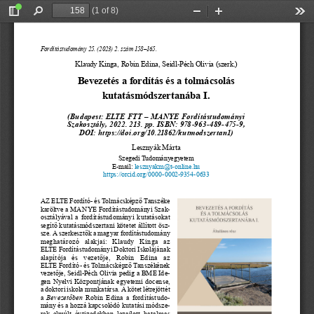
(1 of 8)
Toggle
Find
Zoom
Zoom
Too
Sidebar
Out
In
Fordítástudomány 25. (2023) 2. szám 158‒165.
Klaudy Kinga, Robin Edina, Seidl-Péch Olivia (szerk.)
Bevezetés a fordítás és a tolmácsolás  
kutatásmódszertanába I.
(Budapest: ELTE FTT – MANYE Fordítástudományi  
Szakosztály, 2022. 213. pp. ISBN: 978-963-489-475-9,  
DOI: https://doi.org/10.21862/kutmodszertan1)
Lesznyák Márta
Szegedi Tudományegyetem
E-mail: 
lesznyakm@t-online.hu
https://orcid.org/
0000-0002-9354-0633
AZ ELTE
 Fordító- és Tolmácsképző Tanszéke 
karöltve a MANYE Fordítástudományi Szak
-
osztályával  a  fordítástudományi  kutatásokat  
segítő kutatásmódszertani kötetet állított ös
z
-
sze. A   szerkesztők a magyar fordítástudomány 
meghatározó   alakjai:   Klaudy   Kinga   az   
ELTE
 Fordítástudományi Doktori Iskolájának 
alapítója  és  vezetője,  Robin  Edina  az 
ELTE    Fordító- és Tolmácsképző Tanszékének 
vezetője, Seidl-Péch Olivia pedig a BME
 Ide
-
gen  Nyelvi  Központjának  egyetemi  docense,  
a doktori iskola munkatársa. A
 kötet létrejöttét 
a 
Bevezetőben
  Robin  Edina  a  fordítástudo
-
mány és a hozzá kapcsolódó kutatási módsze
-
rek  elmúlt  évtizedekben  lezajlott  hatalmas  