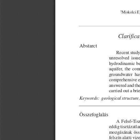
3
Miskolci E
Clarifica
Abstarct 
Recent study
unresolved  issues
hydrodinamic  beh
aquifer,  the  co
groundwater  has  
comprehensive ex
answered and ther
carried out a bri
Keywords:  geological structure,
Összefoglalás 
A  Felső-Tisz
eddig tisztázatla
mozgásának össze
felszín alatti vi