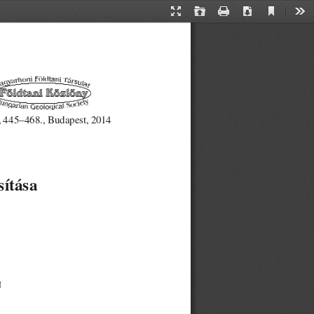
Current
Presentation
Open
Print
Download
Too
View
Mode
, 445–468., Budapest, 2014
sítása
N