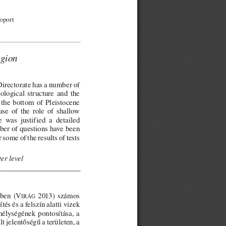
oport
egion
irectorate has a number of
ological  structure  and  the
 the  bottom  of  Pleistocene
e  of  the  role  of  shallow
e  was  justified  a  detailed
ber of questions have been
 some of the results of tests
er level
ében  (V
2013)  számos
IRÁG
tés és a felszín alatti vizek
mélységének pontosítása, a
t jelentőségű a területen, a