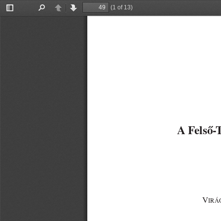
(1 of 13)
Toggle
Find
Previous
Next
Sidebar
A Felső-
V
IRÁ