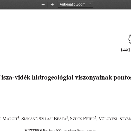
Zoom
Zoom
Out
In
144/1
Tisza-vidék hidrogeológiai viszonyainak ponto
M
, S
S
B
, S
P
, V
I
1
2
2
G
ARGIT
ISKÁNÉ
ZILASI
EÁTA
ZŰCS
ÉTER
ÖLGYESI
STVÁ
1