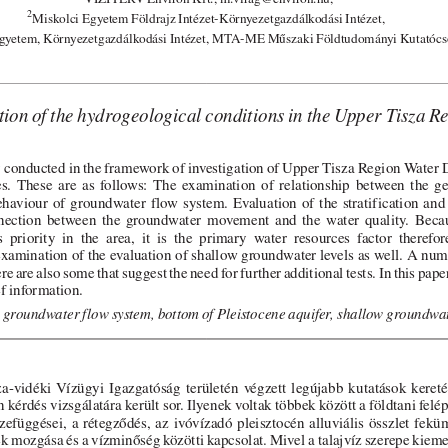
VIZITERV Environ Kft., m.virag@environ.hu,
2
Miskolci Egyetem Földrajz Intézet-Környezetgazdálkodási Intézet,
gyetem, Környezetgazdálkodási Intézet, MTA-ME Műszaki Földtudományi Kutatócs
tion of the hydrogeological conditions in the Upper Tisza R
 conducted in the framework of investigation of Upper Tisza Region Water D
.  These  are  as  follows:  The  examination  of  relationship  between  the  ge
aviour  of  groundwater  flow  system.  Evaluation  of  the  stratification  and 
nnection  between  the  groundwater  movement  and  the  water  quality.  Becaus
priority  in  the  area,  it  is  the  primary  water  resources  factor  therefor
amination of the evaluation of shallow groundwater levels as well. A num
e are also some that suggest the need for further additional tests. In this paper
ef information. 
 groundwater flow system, bottom of Pleistocene aquifer, shallow groundwat
a-vidéki  Vízügyi  Igazgatóság  területén  végzett  legújabb  kutatások  keret
n kérdés vizsgálatára került sor. Ilyenek voltak többek között a földtani felépí
függései, a rétegződés, az ivóvízadó pleisztocén alluviális összlet fekü
zek mozgása és a vízminőség közötti kapcsolat. Mivel a talajvíz szerepe kiemel