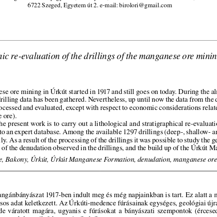
6722 Szeged, Egyetem út 2. e-mail: birolori@gmail.com
hic re-evaluation of the drillings of the manganese ore mini
e ore mining in Úrkút started in 1917 and still goes on today. During the a
illing data has been gathered. Nevertheless, up until now the data from the 
ocessed and evaluated, except with respect to economic considerations relate
e ore).
e present work is to carry out a lithological and stratigraphical re-evaluati
to an expert database. Among the available 1297 drillings (deep-, shallow- a
ily. As a result of the processing of the drillings it was possible to study the
s of the denudation observed in the drillings, and the build up of the Úrkút
, Bakony, Úrkút, Úrkút Manganese Formation, denudation, manganese ore
ngánbányászat 1917-ben indult meg és még napjainkban is tart. Ez alatt a m
os adat keletkezett. Az Úrkúti-medence fúrásainak egységes, geológiai újra
de  váratott  magára,  ugyanis  e  fúrásokat  a  bányászati  szempontok  (ércese