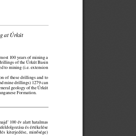
ng at Úrkút
lmost 100 years of mining a
drillings of the Úrkút Basin
d to mining (i.e. extension
on of these drillings and to
nd mine drillings) 1279 can
 general geology of the Úrkút
 Manganese Formation.
ajd’ 100 év alatt hatalmas
feldolgozása és értékelése
dés  kiterjedése,  minősége)