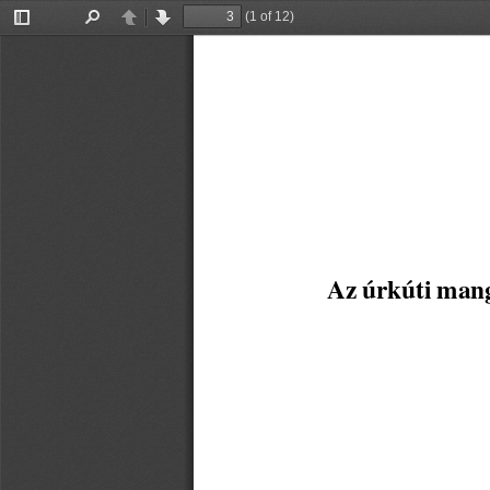
(1 of 12)
Toggle
Find
Previous
Next
Sidebar
Az úrkúti mang