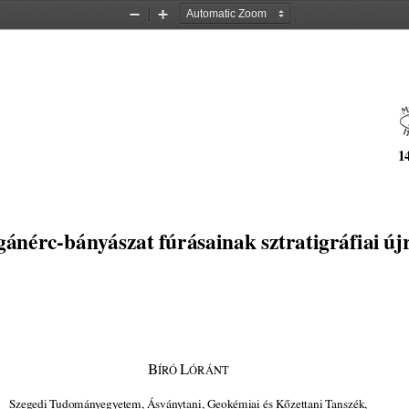
Zoom
Zoom
Out
In
1
ánérc-bányászat fúrásainak sztratigráfiai új
B
L
ÍRÓ
ÓRÁNT
Szegedi Tudományegyetem, Ásványtani, Geokémiai és Kőzettani Tanszék,