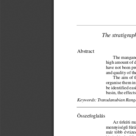
The stratigrap
Abstract
The manganes
high amount of dr
have not been pr
and quality of th
The aim of th
organise them in
be identified eas
basin, the effect
Keywords: Transdanubian Range
Összefoglalás
Az úrkúti ma
mennyiségű fúrás
már  több  évtize