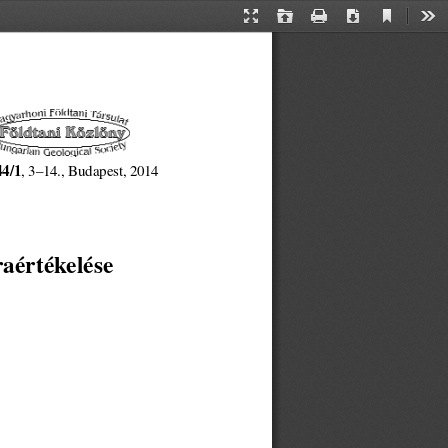
Current
Presentation
Open
Print
Download
Too
View
Mode
44/1
, 3–14., Budapest, 2014
raértékelése