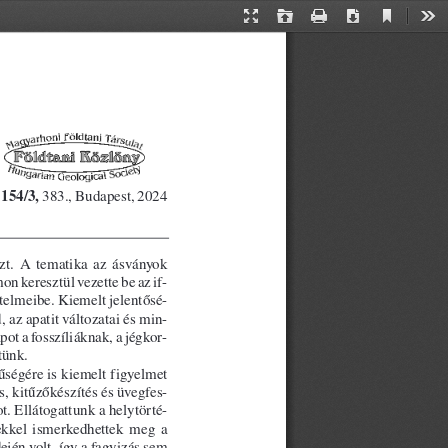
Current
Presentation
Open
Print
Download
Too
View
Mode
 383., Budapest, 2024
154/3,
zt.  A  tematika  az  ásványok 
n keresztül vezette be az if -
elmeibe. Kiemelt jelentő sé -
 az apatit változatai és min -
t a fosszíliáknak, a jég kor -
ünk.  
ségére is kiemelt figyelmet 
 kitűzőkészítés és üveg fes -
. Ellátogattunk a hely tör té -
pekkel  ismerkedhettek  meg  a 
dején volt, így a fagyizás sem 