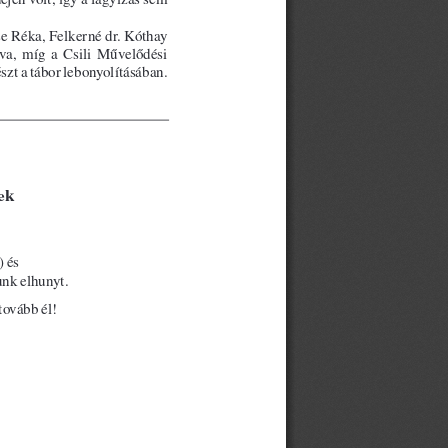
 Réka, Felkerné dr. Kóthay 
va,  míg  a  Csili  Művelődési 
zt a tábor lebonyolításában.  
ek
és   
nk elhunyt. 
ovább él!