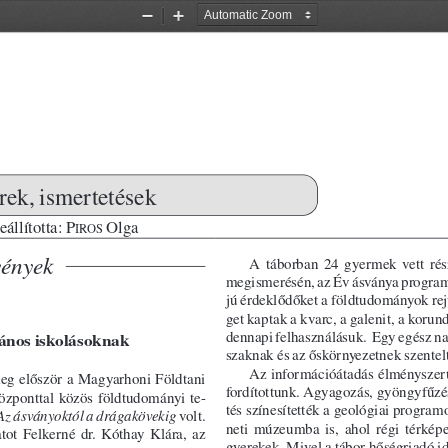
Zoom
Zoom
Out
In
rek, ismertetések
állította: P
 Olga
IROS
A  táborban  24  gyermek  vett  rés
ények 
meg is merésén, az Év ásványa programo
jú érdeklődőket a földtudományok rejt
get kaptak a kvarc, a galenit, a korund,
dennapi fel használásuk.  Egy egész napo
ános iskolásoknak 
szaknak és az ős környezetnek szentelt
Az információátadás élményszerű
eg először a Magyarhoni Földtani 
for dítottunk. Agyagozás, gyöngyfűzés,
özponttal közös földtudományi te -
tés szí nesítették a geológiai programot
volt. 
Az ásványoktól a drágakövekig 
ne ti  mú zeumba  is,  ahol  régi  térké
tot  Felkerné  dr.  Kóthay  Klára,  az 
gye  re kek. Mivel a tábor hőségriadó i