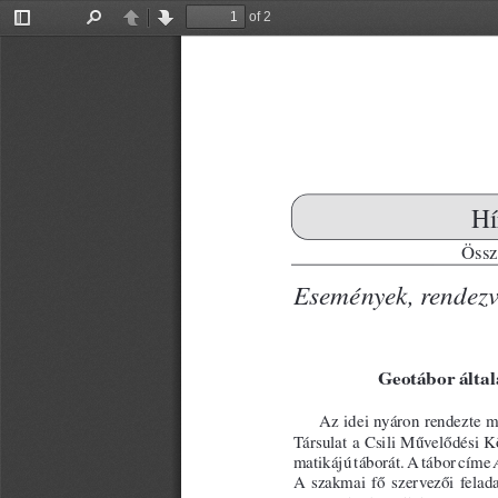
of 2
Toggle
Find
Previous
Next
Sidebar
Hí
Össze
Események, rendezv
Geotábor által
Az idei nyáron rendezte m
Tár sulat a Csili Művelődési K
ma tikájú táborát. A tábor címe 
A  szakmai  fő  szervezői  felada