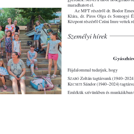
ma rad hatott el. 
Az MFT részéről dr. Bodor Emese
Klára,  dr.  Piros  Olga  és  Somogyi  É
Központ részéről Czúni Imre vettek rés
Személyi hírek 
Gyászhír
Fájdalommal tudatjuk, hogy 
S
 Zoltán tagtársunk (1940–2024) 
ZABÓ
K
 Sándor (1940–2024) tagtársu
ECSETI
Emlékük szívünkben és munkáikban t