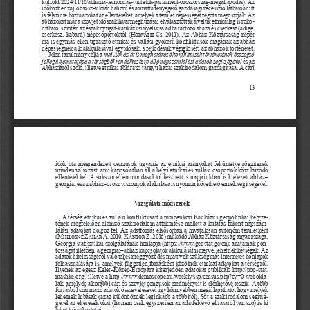
kulfold/2024/11/16/abhazia-lemondas-tuntetok-parlament-oroszorszag-megallapodas). Az 
időközben zajló orosz–ukrán háború és a miatta fenyegető gazdasági recesszió láthatóan itt 
is felszínre hozta azokat az ellentéteket, amelyek a terület népességét régóta megosztják. Az 
abházokat már a szovjet időszak határmeghúzásai elválasztották a velük etnikailag is roko
-
nítható, szintén az északnyugat-kaukázusi nyelvcsaládba tartozó abaza és cserkesz (adige, 
cserkesz, kabard) népcsoportoktól (
Horváth Cs. 2011)
. Az Abház Köztársaság népét 
ma is egymás ellen ugrasztó etnikai és vallási gyökerű konfliktusok magának az abház 
népességnek a kialakulásával egyidősek, s fejlődésük végigkíséri az abházok történetét.
Jelen tanulmány célja a 
mai Abháziát is meghatározó konfliktusok történetének összegző 
jellegű bemutatása a térségből rendelkezésre álló népszámlálási adatok segítségével
 és az 
Abháziáról szóló, illetve etnikai földrajzi tárgyú hazai szakirodalom gazdagítása. A cári 
        13
idők óta megrendezett cenzusok ugyanis az etnikai arányokat feltüntetve rögzítenek 
minden változást, ami kapcsolatban áll a helyi etnikai és vallási csoportok közt húzódó 
ellentétekkel. A sokszor ellentmondásoktól feszített, s napjainkban is kiélezett abház–
georgiai és az abház–orosz viszonyok alakulása is nyomon követhető ennek segítségével.
Vizsgálati módszerek
A térség etnikai és vallási konfliktusait a mindenkori Kaukázus geopolitikai helyze
-
tének megfelelően elemző szakirodalom áttekintése mellett a kutatás főként népszám
-
lálási adatokat dolgoz fel. Az adatforrás elsősorban a hivatalosan autonóm területként 
(M
iklósné Zakar A. 2010; Kántor Z. 2016)
 működő Abház Köztársaság anyaországa, 
Georgia statisztikai szolgálatának honlapja (https://www.geostat.ge/en); adatainak pon
-
tosságát illetően, a georgiai–abház kapcsolatok alakulását ismerve, lehetnek kétségek. Az 
adatok hitelességéről való teljes meggyőződés miatt volt szükség más internetes honlapok 
felhasználására is, amelyek független forrásként közölnek etnikai adatokat a térségről. 
Ilyenek az egész Kelet–Közép-Európára kiterjedően adatokat publikáló http://pop-stat.
mashke.org/, illetve a http://www.demoscope.ru/weekly/ssp/census.php?cy=0 webolda
-
lak, amelyek a korábbi cári és szovjet cenzusok eredményeit is elérhetővé teszik. A több 
forrásból származó adatok összevetésével így könnyebben megállapítható, hogy melyek 
lehetnek hibásak (azaz különböznek leginkább a többitől). Sőt a szakirodalom segítsé
-
gével az eltérések okát (ha nem csak egyszerűen az adatfelvevő elírásáról van szó) is ki 
lehet következtetni.