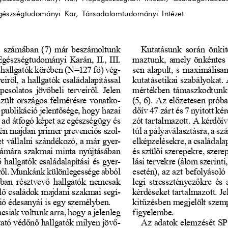
észségtudományi Kar, Társadalomtudományi Intézet
.  számában  (7)  már  beszámoltunk  
Kutatásunk  során  önkit
észségtudományi  Karán,  II.,  III.  
maztunk, amely önkéntes 
 hallgatók körében (N=127 f
ő
) vég-
sen  alapult,  s  maximálisan
eir
ő
l, a hallgatók családalapítással 
kutatásetikai szabályokat.
pcsolatos  jöv
ő
beli  terveir
ő
l.  Jelen  
mértékben  támaszkodtunk  k
zült  országos  felmérésre  vonatko-
(5, 6).  Az  el
ő
zetesen  próbai
publikáció jelent
ő
sége, hogy hazai 
d
ő
ív 47 zárt és 7 nyitott k
 ad átfogó képet az egészségügy és 
zót tartalmazott. A kérd
ő
í
tén majdan primer prevenciós szol-
túl a pályaválasztásra, a sz
t vállalni szándékozó, a már gyer-
elképzelésekre, a családala
zámára  szakmai  minta  nyújtásában  
és szül
ő
i szerepekre, szere
ő
  hallgatók  családalapítási  és  gyer-
lási tervekre (álom szerinti
r
ő
l. Munkánk különlegessége abból 
esetén), az azt befolyásoló
sban  résztvev
ő
  hallgatók  nemcsak  
legi  stressztényez
ő
kre  és  
l
ő
 családok majdani szakmai segí-
kérdéseket tartalmazott. J
ió édesanyái is egy személyben.
kit
ű
zésben megjelölt szemp
siak voltunk arra, hogy a jelenleg 
figyelembe.
ató véd
ő
n
ő
 hallgatók milyen jöv
ő
-
Az adatok elemzését SPS