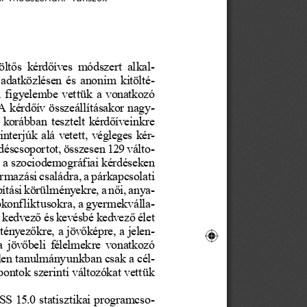
ölt
ő
s  kérd
ő
íves  módszert  alkal-
adatközlésen és anonim kitölté-
  figyelembe  vettük  a  vonatkozó  
 A kérd
ő
ív összeállításakor nagy-
orábban  tesztelt  kérd
ő
íveinkre 
nterjúk  alá  vetett,  végleges  kér-
érdéscsoportot, összesen 129 válto-
v a szociodemográfiai kérdéseken 
ármazási családra, a párkapcsolati 
pítási körülményekre, a n
ő
i, anya- 
pkonfliktusokra, a gyermekválla-
, kedvez
ő
 és kevésbé kedvez
ő
 élet 
 tényez
ő
kre, a jöv
ő
képre, a jelen-
a  jöv
ő
beli  félelmekre  vonatkozó  
elen tanulmányunkban csak a cél-
ontok szerinti változókat vettük 
S 15.0 statisztikai programcso-