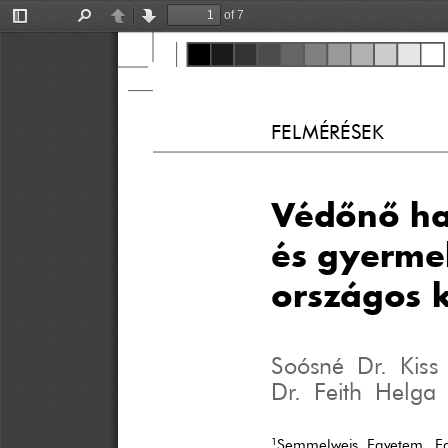
of 7
Toggle
Find
Previous
Next
Sidebar
FELMÉRÉSEK
Védônô ha
és gyerme
országos 
Soósné Dr. Kiss
Dr. Feith Helga 
1
Semmelweis Egyetem, Eg