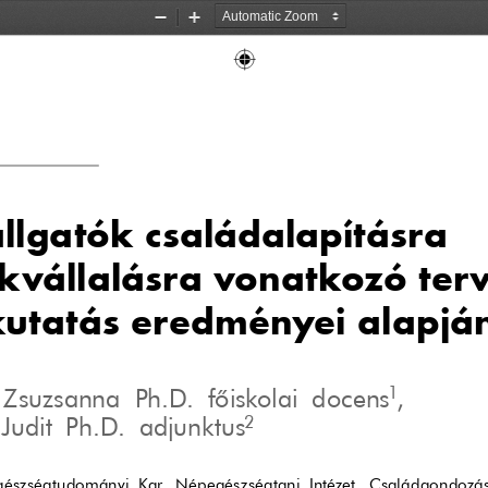
Zoom
Zoom
Out
In
llgatók családalapításra
kvállalásra vonatkozó terv
kutatás eredményei alapjá
1
 Zsuzsanna Ph.D. fôiskolai docens
,
2
Judit Ph.D. adjunktus
észségtudományi Kar, Népegészségtani Intézet, Családgondozás