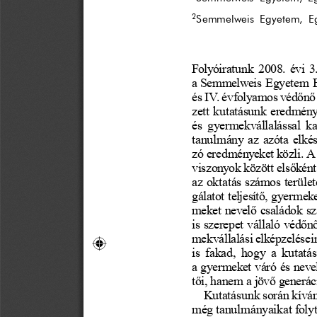
2
Semmelweis Egyetem, Eg
Folyóiratunk  2008.  évi  3
a  Semmelweis  Egyetem  Eg
és IV. évfolyamos véd
ő
n
ő
zett kutatásunk eredmény
és  gyermekvállalással  ka
tanulmány  az  azóta  elkés
zó eredményeket közli. A 
viszonyok között els
ő
ként
az oktatás számos terüle
gálatot teljesít
ő
, gyermeke
meket  nevel
ő
  családok  s
is  szerepet  vállaló  véd
ő
n
mekvállalási elképzelései
is  fakad,  hogy  a  kutatá
a gyermeket váró és neve
t
ő
i, hanem a jöv
ő
 generác
Kutatásunk során kívánc
még tanulmányaikat folyt