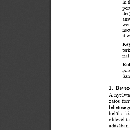
in t
por
der
ans
wer
nec
it   
Ke
teri
rial 
Kul
qui
San
1.
Beveze
A nyelvta
zatos 
for
lehetőség
belül
 a k
oklevél
 t
adásában.