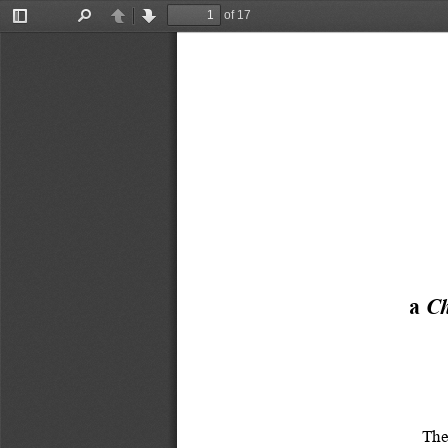
of 17
Toggle
Find
Previous
Next
Sidebar
a 
Ch
The