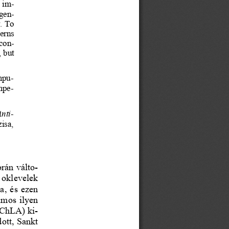
 im-
gen-
.
 To
terns
con-
,
but
mpu-
mpe-
Anti-
isa,
orán
 válto-
  oklevelek
a,
  és 
ezen
zámos
 ilyen
 ChLA)
 ki-
dott,
 Sankt