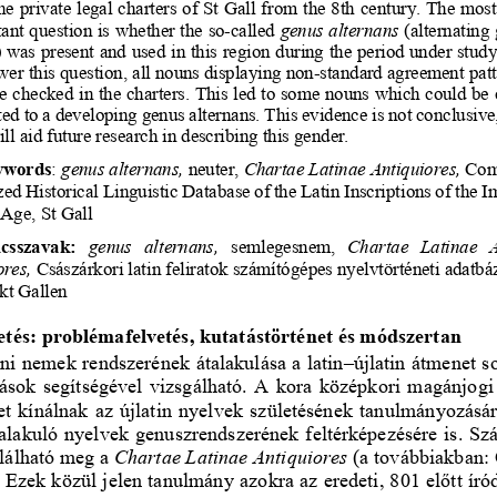
he
 private
 legal
 charters
 of St Gall 
from
 the
 8th
 century.
 The
 most
tant
 question
 is whether
 the
 so-called
genus
 alternans
 (alternating
 
)
 was
 present
 and
 used
 in this
 region 
during 
the
 period
 under
 study
wer
 this
question,
 all   nouns
 displaying
 non
-standard
 agreement
 pat
e
 checked
 in the
 charters.
 This
 led
 to some
 nouns
 which
 could 
be
 
ted
 to a develo
ping 
genus
 alternans
. This
 evidence 
is not
conclusive
will 
aid
 future
 research
 in 
describing
this
 gender.
ywords
: 
genus
 alternans
,
neuter,
Chartae
 Latinae
 Antiquiores
,
 Co
zed
 Historical 
Linguistic
Database
of the
 Latin
 Inscriptions
 of the
 I
Age
,
 St Gall 
csszavak:
genus
   alternans
,
semlegesnem,
Chartae
   Latinae
   
ores
,
 Császárkori
 latin
 feliratok
 számítógépes
 nyelvtörténeti
adatbáz
kt
 Gallen
tés: problémafelvetés, kutatástörténet és módszertan
ni
 nemek
 rendszerének
 átalakulása
 a latin
–újlatin
 átmenet
 s
rások
  segítségével
  vizsgálható. 
A  kora
  középkori
  magánjogi
et
  kínálnak
  az  újlatin
  nyelvek 
születésének
tanulmányozásár
ialakuló
 nye
lvek 
genuszrendszerének
 feltérképezésére 
is.  S
alálható
 meg
 a  
Chartae
 Latinae
 Antiquiores
 (a
továbbiakban:
 Ezek
 közül
 jelen
 tanulmány 
azokra 
az 
eredeti,
 801 
előtt
író