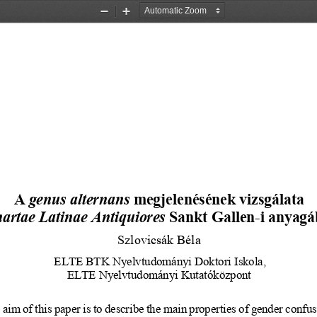
Zoom
Zoom
Out
In
A 
genus
alternans
 megjelenésének
 vizsgálata  
artae
Latinae
Antiquiores
Sankt
 Gallen
-i anyag
Szlovicsák
 Béla 
ELTE
 BTK
 Nyelvtudományi
 Doktori
Iskola,
ELTE
 Nyelvtudományi
 Kutatóközpont
 aim
 of this
 paper
 is to 
describe
 the
 main
 properties
 of gender
 confus