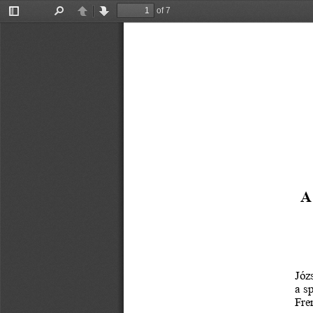
of 7
Toggle
Find
Previous
Next
Sidebar
A 
Józ
a sp
Fre