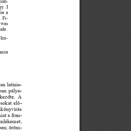
pub
- 
gy.
  I 
for
  a 
.
 Fi-
 was
ude.
  his-
ancia
ban
 latinis
-
ban
pálya
- 
 kezdte.
  A  
ásokat
elő-
nkönyvírás
int
 a  fran-
mlékemet,
ben;
 öröm-