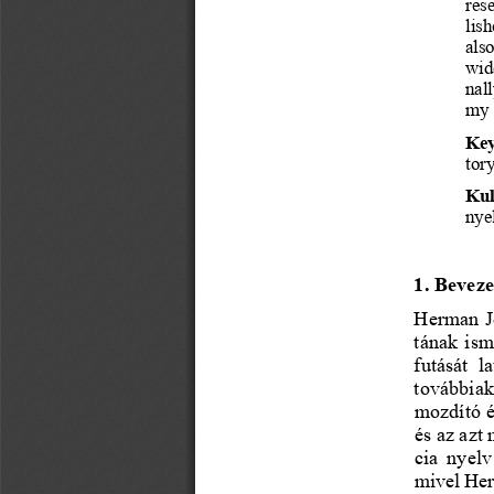
res
lis
als
wid
nall
my
Key
tor
Kul
nye
1. Beveze
Herman
 
tának
ism
futását
  l
továbbia
mozdító
 
és az
 azt
cia 
nyelv
mivel
 He