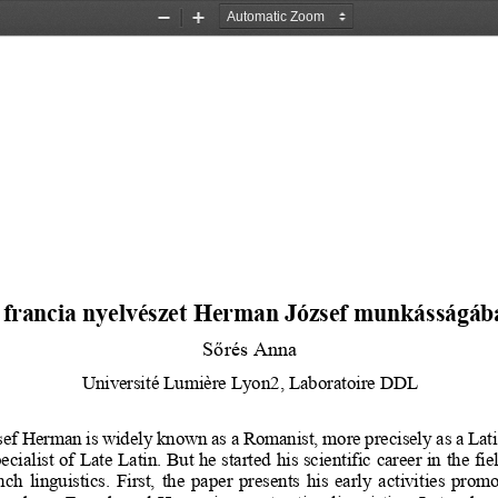
Zoom
Zoom
Out
In
francia 
nyelvészet 
Herman
 József munkásságáb
Sőrés
 Anna
Université
Lumière
Lyon2,
Laboratoire
 DDL
sef
 Herman
 is widely
 known 
as a 
Romanist,
 more
 precisely
 as a 
Lati
ecialist 
of Late
 Latin.
 But
 he started
 his
 scientific
 career
 in the
 fie
nch
  linguistics.
First,
  the
  paper
  presents
  his
  early
  activities
  promo