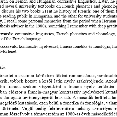
earch
  on  French
  and
  Hungarian
  contrastive
  linguistics.
Later,
  he 
hed
  several
  university
textbooks
  on 
French
  phonetics
  and
  phonolo
o
  discuss
  his
  two
books
  211nt
  he  history
  of  French:
  one
  of  them
  
e
 reading
public
 in 
Hungarian,
 and
 the
 other
 for
 university 
students
y,
 I recall
 some
 personal
 memories
 from
 the
 period
 when
 Herman
 thesis
 advisor
 in the
1980s,
 something 
I 
remember
 with
 deep
 gratit
words:
  contrastive
linguistics,
  French
  phonetics
  and
phonology,
y
 of the
 French
 language
csszavak:
 kontrasztív
nyelvészet,
 francia 
fonetika
 és 
fonológia,
 fr
lvtörténet
tés
Józsefet
 a szakmai
körökben
főként
romanistának,
pontosab
erik,
többek
között
  a 
késői
  latin
  nyelv
szakértőjének.
Azon
atin
–francia
  szakon
  végzettként
  a  francia
  nyelv
  területén
 
kban
először
  a  francia
–magyar
  kontrasztív
  nyelvészeti
  kutat
és támogató
tevékenységéről
 lesz
 szó.
 A második 
terület
 a ta
megelőző
kutatások,
 ezen
belül
 a  fonetika
 és
fonológia,
valam
  története
.   Végül
  pedig
  feleleven
ítem
  néhány 
személyes
e
rman
 József
 volt
 a 
témavezetőm
 az 1980-
as évek
 második
felé