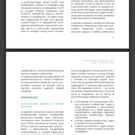
mentális zavarokban való alkalmazásáról 
a   pszichofizio
lógiai  választ  kiváltó  testi
és hatásairól. Ennek a cikknek a célja az, 
érzékelésekre, például a melegedés vagy 
hogy áttekintést nyújtson az autogén tré-
nehezedés érzésére a végtagokban. Az AT 
ning  pszichofiziológiai,  pszichopatológiai 
az  autogén  terápiás  módszerek  közé
és klinikai vonatkozásairól a magas kardio-
sorolható,  amelyeknek  alapja  a  homeo-
vaszkuláris ko
ckázatú mentális zavarokkal 
sztatikus önszabályozás. Az egész folya-
küzdő személyek vonatkozásában.
mat megtanulása 16 hetet vesz igénybe
,
a pszichológus a 6 alapgyakorlat mind-
A keresés, értékelés, szintézis és elemzés 
egyikére két hetet szán, majd ezután szük-
módszerére támaszkodva jelen cikk szak-
ség  szerint  a  célformulák  megtanulása 
irodalmi  áttekintést  kívánt  nyújtani, 
zajlik. Az autogén tréning során a terape
-
amelynek alapját a PubMed elektronikus 
37
Multidiszciplináris Egészség és Jóllét
2023. 
1. évfolyam 2
. szám
adatbázisában a 2022 decemberéig angol
Az autoszuggesztió a terápia pszichofizio-
nyelven megjelent cikkek adják.
lógiai formája, amelyet a beteg önmaga
A hivatalos szakirodalmi kutatás alapján 29 
végezhet a passzív koncentráció, valamint 
publikált tanulmányt 
-
köztük 7 metaanalí-
a  mentális  és  fiziológiai  ingerek
bizo
-
zis/szisztematikus áttekintés került azo-
nyos, előre meghatározott kombinációinak
nosításra,  amelyek  az  autogén  tréning 
segítségével. A folyamat alatt psz
ichoto-
mentális  zavarokra  gyakorolt  hatásait 
nikus áthangolódás történik 
–
az  izmok
vizsgálták. 
tónusának megváltoztatásával a pszichés 
tónus  is  megváltozik.  Az  AT  három  fő 
pszichofiziológiai alapelven nyugszik:
EREDMÉNYE
K
•
a bőrreflexek és a proprioceptív affe-
Kardiovaszkuláris  diszfunkció  a  mentális 
rens stimuláció csökkentése, vagyis a 
zavarokban
fizikai  elhatárolódá
s  a  környezettől:
a  bőrreflexek  és  a  tartás
-
egyensúly 
A vegetatív diszfunkciót számos mentális 
megtartásához  szükséges  ingerekkel 
rendellenesség  kapcsán  megfigyelték: 
kapcsolatos  érzékenység,  figyelem 
szkizofrénia,  bipoláris  zavar,  depresszió, 
csökkentése,
•
szorongásos zavar, obszesszív
-
kompulzív
mentális repetitív tevékenység, vagyis 
a verbális formula ismétlése,
zavar (OCD), poszttraumás stressz zavar 
•
a passzív koncentráció, vagyis a teljes, 
(PTSD), valamint szerhasználati zavarok
-
erőfeszítés nélküli mentális elmélyülés 
főként  a  dependenciák  (függőségek)
a feladatban. 
vonatkozásában. A mentális betegség és
a  kardiovaszkuláris  diszfunkciók  közötti 