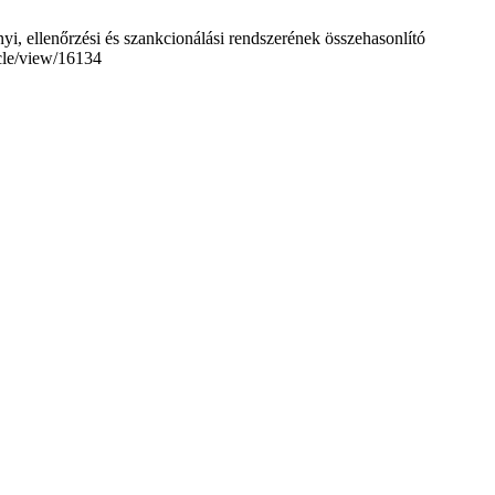
i, ellenőrzési és szankcionálási rendszerének összehasonlító
icle/view/16134