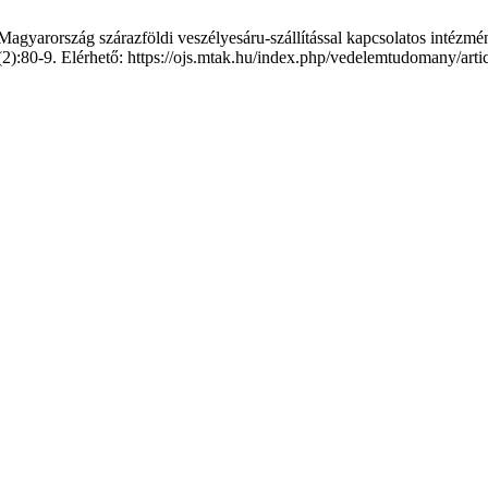
yarország szárazföldi veszélyesáru-szállítással kapcsolatos intézmény
9(2):80-9. Elérhető: https://ojs.mtak.hu/index.php/vedelemtudomany/art