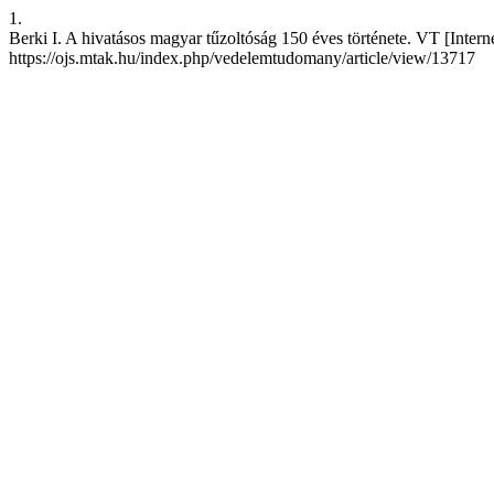
1.
Berki I. A hivatásos magyar tűzoltóság 150 éves története. VT [Intern
https://ojs.mtak.hu/index.php/vedelemtudomany/article/view/13717