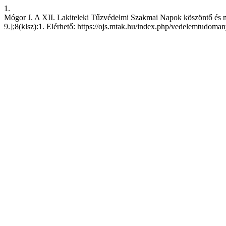
1.
Mógor J. A XII. Lakiteleki Tűzvédelmi Szakmai Napok köszöntő és me
9.];8(klsz):1. Elérhető: https://ojs.mtak.hu/index.php/vedelemtudoma