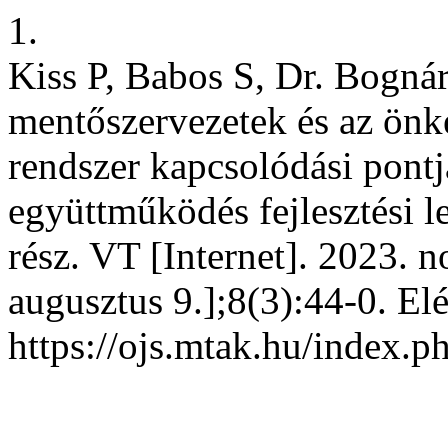
1.
Kiss P, Babos S, Dr. Bogná
mentőszervezetek és az önké
rendszer kapcsolódási pontj
együttműködés fejlesztési l
rész. VT [Internet]. 2023. 
augusztus 9.];8(3):44-0. Elé
https://ojs.mtak.hu/index.