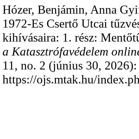
Hózer, Benjámin, Anna Gyim
1972-Es Csertő Utcai tűzvés
kihívásaira: 1. rész: Ment
a Katasztrófavédelem onlin
11, no. 2 (június 30, 2026):
https://ojs.mtak.hu/index.