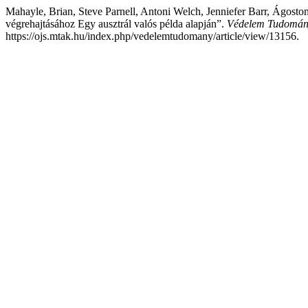
Mahayle, Brian, Steve Parnell, Antoni Welch, Jenniefer Barr, Ágost
végrehajtásához Egy ausztrál valós példa alapján”.
Védelem Tudomány 
https://ojs.mtak.hu/index.php/vedelemtudomany/article/view/13156.