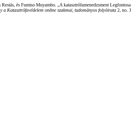
on Restás, és Fumiso Muyambo. „A katasztrófamenedzsment Legfontosab
a Katasztrófavédelem online szakmai, tudományos folyóirata
2, no. 