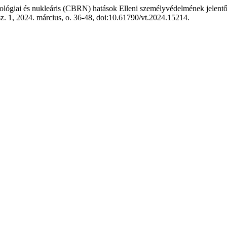
ológiai és nukleáris (CBRN) hatások Elleni személyvédelmének jelentő
 sz. 1, 2024. március, o. 36-48, doi:10.61790/vt.2024.15214.