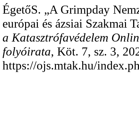
ÉgetőS. „A Grimpday Nemze
európai és ázsiai Szakmai T
a Katasztrófavédelem Onli
folyóirata
, Köt. 7, sz. 3, 2
https://ojs.mtak.hu/index.