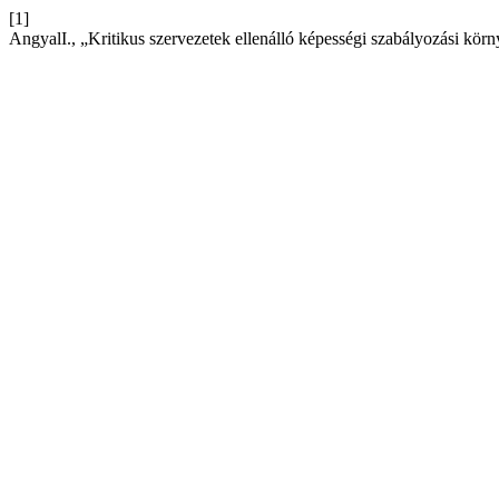
[1]
AngyalI., „Kritikus szervezetek ellenálló képességi szabályozási kör