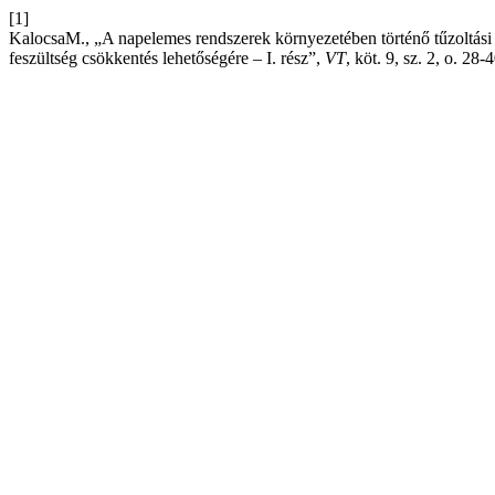
[1]
KalocsaM., „A napelemes rendszerek környezetében történő tűzoltási é
feszültség csökkentés lehetőségére – I. rész”,
VT
, köt. 9, sz. 2, o. 28-