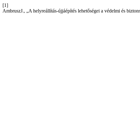
[1]
AmbruszJ., „A helyreállítás-újjáépítés lehetőségei a védelmi és bizto