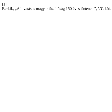
[1]
BerkiI., „A hivatásos magyar tűzoltóság 150 éves története”,
VT
, köt.