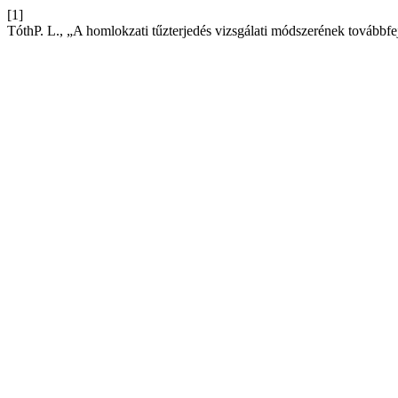
[1]
TóthP. L., „A homlokzati tűzterjedés vizsgálati módszerének továbbfe