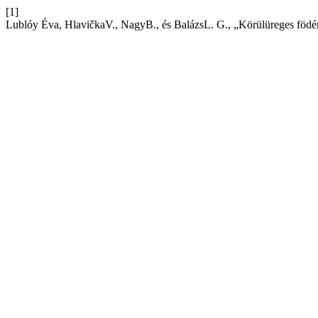
[1]
Lublóy Éva, HlavičkaV., NagyB., és BalázsL. G., „Körülüreges födém