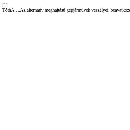
[1]
TóthA., „Az alternatív meghajtású gépjárművek veszélyei, beavatkozás