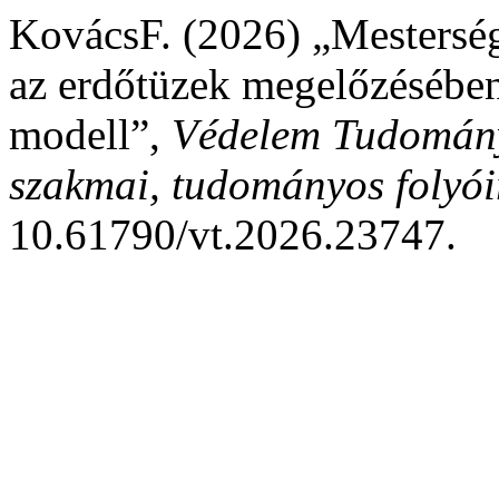
KovácsF. (2026) „Mestersége
az erdőtüzek megelőzésébe
modell”,
Védelem Tudomány
szakmai, tudományos folyói
10.61790/vt.2026.23747.